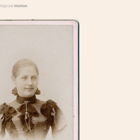
Napisał
mieton