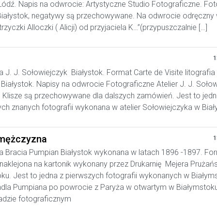
ódź. Napis na odwrocie: Artystyczne Studio Fotograficzne. Foto
iałystok, negatywy są przechowywane. Na odwrocie odręczny w
trzyczki Alloczki ( Alicji) od przyjaciela K…”(przypuszczalnie […]
1
a J. J. Sołowiejczyk Białystok. Format Carte de Visite litografia
Białystok. Napisy na odwrocie Fotograficzne Atelier J. J. Soło
. Klisze są przechowywane dla dalszych zamówień. Jest to jedn
ych znanych fotografii wykonana w atelier Sołowiejczyka w Bia
mężczyzna
1
a Bracia Pumpian Białystok wykonana w latach 1896 -1897. Fo
, naklejona na kartonik wykonany przez Drukarnię Mejera Prużań
ku. Jest to jedna z pierwszych fotografii wykonanych w Białym
ndla Pumpiana po powrocie z Paryża w otwartym w Białymstok
adzie fotograficznym