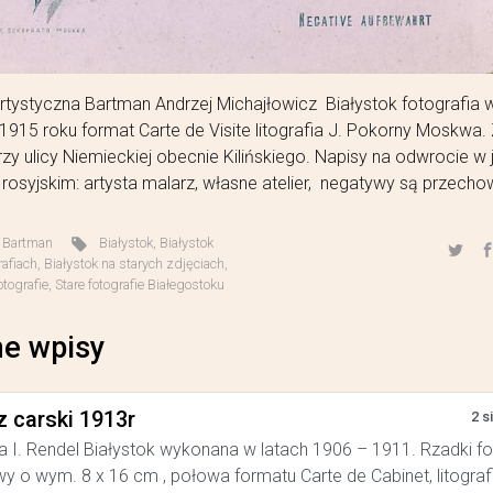
rtystyczna Bartman Andrzej Michajłowicz Białystok fotografia
1915 roku format Carte de Visite litografia J. Pokorny Moskwa.
przy ulicy Niemieckiej obecnie Kilińskiego. Napisy na odwrocie w 
 rosyjskim: artysta malarz, własne atelier, negatywy są przech
,
Bartman
Białystok
,
Białystok
rafiach
,
Białystok na starych zdjęciach
,
otografie
,
Stare fotografie Białegostoku
e wpisy
z carski 1913r
2 s
a I. Rendel Białystok wykonana w latach 1906 – 1911. Rzadki f
y o wym. 8 x 16 cm , połowa formatu Carte de Cabinet, litograf