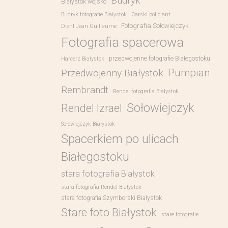
Budryk
Białystok wojsko
Budryk fotografie Białystok
Carski policjant
Fotografia Sołowiejczyk
Diehl Jean Guillaume
Fotografia spacerowa
przedwojenne fotografie Białegostoku
Harcerz Białystok
Pumpian
Przedwojenny Białystok
Rembrandt
Rendel fotografia Bialystok
Sołowiejczyk
Rendel Izrael
Sołowiejczyk Białystok
Spacerkiem po ulicach
Białegostoku
stara fotografia Białystok
stara fotografia Rendel Białystok
stara fotografia Szymborski Białystok
Stare foto Białystok
stare fotografie