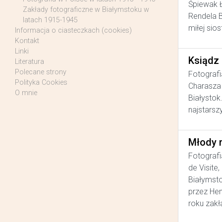
Śpiewak Ł
Zakłady fotograficzne w Białymstoku w
Rendela B
latach 1915-1945
miłej sios
Informacja o ciasteczkach (cookies)
Kontakt
Linki
Ksiądz
Literatura
Polecane strony
Fotografi
Polityka Cookies
Charasza 
O mnie
Białystok
najstarsz
Młody 
Fotografi
de Visite
Białymsto
przez He
roku zakł