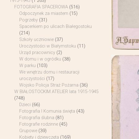
1915-1945
(1 263)
FOTOGRAFIA SPACEROWA
(516)
Odpoczynek za miastem
(15)
Pogrzeby
(31)
Spacerkiem po ulicach Białegostoku
(214)
Szkoły uczniowie
(37)
Uroczystości w Białymstoku
(11)
Urząd pracownicy
(2)
W domu i w ogródku
(38)
W parku
(103)
We wnętrzu domu i restauracji
uroczystości
(17)
Wojsko Policja Straż Pożarna
(36)
W BIAŁOSTOCKIM ATELIER lata 1915-1945
(748)
Dzieci
(66)
Fotografia I Komunia święta
(43)
Fotografia ślubna
(81)
Fotografie rodzinne
(45)
Grupowe
(39)
Kobiety i dziewczęta
(169)