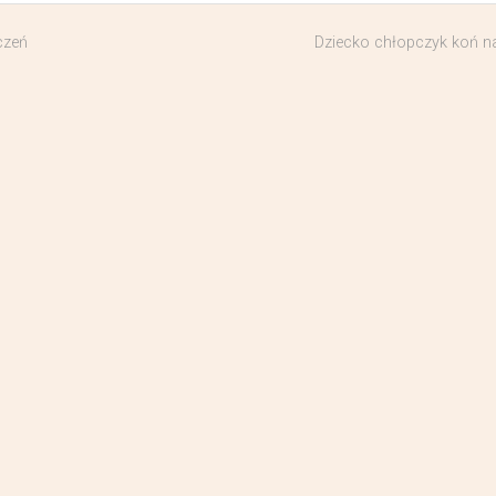
czeń
Dziecko chłopczyk koń n