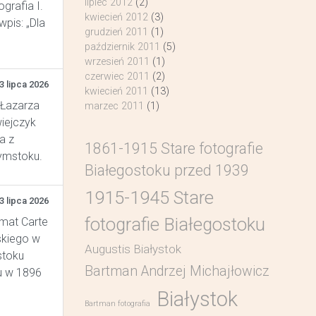
lipiec 2012
(2)
grafia I.
kwiecień 2012
(3)
pis: „Dla
grudzień 2011
(1)
październik 2011
(5)
wrzesień 2011
(1)
czerwiec 2011
(2)
3 lipca 2026
kwiecień 2011
(13)
 Łazarza
marzec 2011
(1)
wiejczyk
a z
1861-1915 Stare fotografie
łymstoku.
Białegostoku przed 1939
1915-1945 Stare
3 lipca 2026
fotografie Białegostoku
rmat Carte
skiego w
Augustis Białystok
stoku
Bartman Andrzej Michajłowicz
u w 1896
Białystok
Bartman fotografia