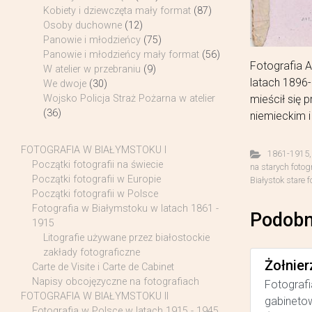
Kobiety i dziewczęta mały format
(87)
Osoby duchowne
(12)
Panowie i młodzieńcy
(75)
Panowie i młodzieńcy mały format
(56)
Fotografia A
W atelier w przebraniu
(9)
latach 1896-
We dwoje
(30)
mieścił się 
Wojsko Policja Straż Pożarna w atelier
(36)
niemieckim i
FOTOGRAFIA W BIAŁYMSTOKU I
1861-1915
Początki fotografii na świecie
na starych fotog
Początki fotografii w Europie
Białystok stare f
Początki fotografii w Polsce
Fotografia w Białymstoku w latach 1861 -
Podobn
1915
Litografie używane przez białostockie
zakłady fotograficzne
Żołnier
Carte de Visite i Carte de Cabinet
Napisy obcojęzyczne na fotografiach
Fotografi
FOTOGRAFIA W BIAŁYMSTOKU II
gabinetow
Fotografia w Polsce w latach 1915 - 1945