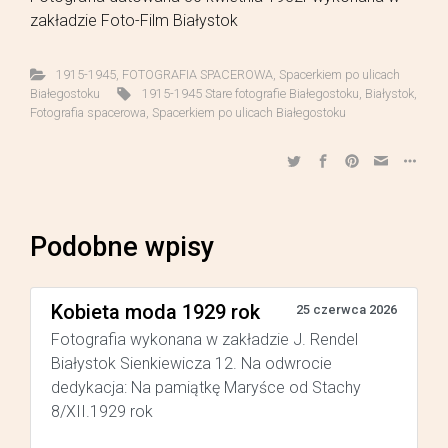
zakładzie Foto-Film Białystok
1915-1945
,
FOTOGRAFIA SPACEROWA
,
Spacerkiem po ulicach
Białegostoku
1915-1945 Stare fotografie Białegostoku
,
Białystok
,
Fotografia spacerowa
,
Spacerkiem po ulicach Białegostoku
Podobne wpisy
Kobieta moda 1929 rok
25 czerwca 2026
Fotografia wykonana w zakładzie J. Rendel
Białystok Sienkiewicza 12. Na odwrocie
dedykacja: Na pamiątkę Maryśce od Stachy
8/XII.1929 rok