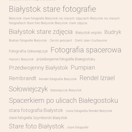
Białystok stare fotografie
Białystok stare fotografie Białystok na starych zdjęciach Białystok na starych
fotografiach Stare foto Białystok Białystok stare zdjęcia
Białystok stare zdjęcia
Budryk
Białystok wojsko
Budryk fotografie Białystok
Carski policjant
Diehl Jean Guillaume
Fotografia spacerowa
Fotografia Sołowiejczyk
przedwojenne fotografie Białegostoku
Harcerz Białystok
Pumpian
Przedwojenny Białystok
Rendel Izrael
Rembrandt
Rendel fotografia Bialystok
Sołowiejczyk
Sołowiejczyk Białystok
Spacerkiem po ulicach Białegostoku
stara fotografia Białystok
stara fotografia Rendel Białystok
stara fotografia Szymborski Białystok
Stare foto Białystok
stare fotografie