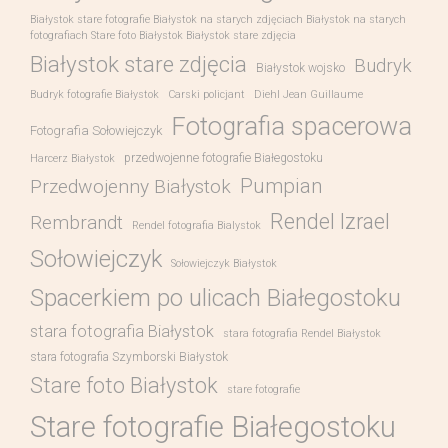
Białystok stare fotografie Białystok na starych zdjęciach Białystok na starych
fotografiach Stare foto Białystok Białystok stare zdjęcia
Białystok stare zdjęcia
Budryk
Białystok wojsko
Budryk fotografie Białystok
Carski policjant
Diehl Jean Guillaume
Fotografia spacerowa
Fotografia Sołowiejczyk
przedwojenne fotografie Białegostoku
Harcerz Białystok
Pumpian
Przedwojenny Białystok
Rendel Izrael
Rembrandt
Rendel fotografia Bialystok
Sołowiejczyk
Sołowiejczyk Białystok
Spacerkiem po ulicach Białegostoku
stara fotografia Białystok
stara fotografia Rendel Białystok
stara fotografia Szymborski Białystok
Stare foto Białystok
stare fotografie
Stare fotografie Białegostoku