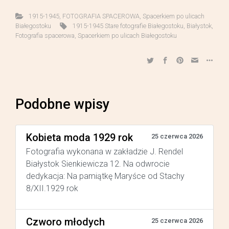
1915-1945
,
FOTOGRAFIA SPACEROWA
,
Spacerkiem po ulicach
Białegostoku
1915-1945 Stare fotografie Białegostoku
,
Białystok
,
Fotografia spacerowa
,
Spacerkiem po ulicach Białegostoku
Podobne wpisy
Kobieta moda 1929 rok
25 czerwca 2026
Fotografia wykonana w zakładzie J. Rendel
Białystok Sienkiewicza 12. Na odwrocie
dedykacja: Na pamiątkę Maryśce od Stachy
8/XII.1929 rok
Czworo młodych
25 czerwca 2026