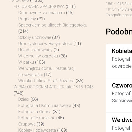
1915-1945
(1 263)
1861-1915 Stare
FOTOGRAFIA SPACEROWA
(516)
1915-1945 Stare 
Odpoczynek za miastem
(15)
Fotografia spac
Pogrzeby
(31)
Spacerkiem po ulicach Białegostoku
Podobn
(214)
Szkoły uczniowie
(37)
Uroczystości w Białymstoku
(11)
Kobiet
Urząd pracownicy
(2)
W domu i w ogródku
(38)
Fotografi
W parku
(103)
odwrocie 
We wnętrzu domu i restauracji
uroczystości
(17)
Wojsko Policja Straż Pożarna
(36)
Czworo
W BIAŁOSTOCKIM ATELIER lata 1915-1945
Fotografi
(748)
Dzieci
(66)
Sienkiewi
Fotografia I Komunia święta
(43)
Fotografia ślubna
(81)
Fotografie rodzinne
(45)
We dwo
Grupowe
(39)
Fotografi
Kobiety i dziewczęta
(169)