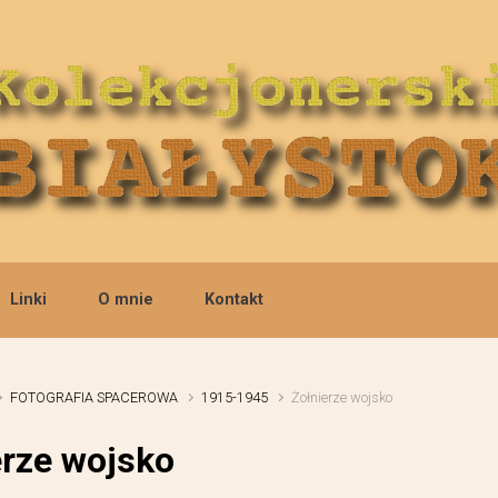
Linki
O mnie
Kontakt
FOTOGRAFIA SPACEROWA
1915-1945
Żołnierze wojsko
erze wojsko