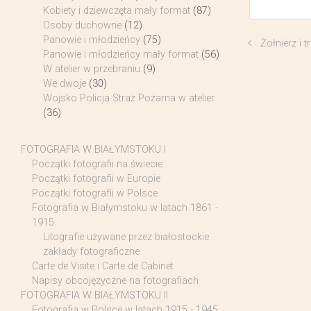
Kobiety i dziewczęta mały format
(87)
Osoby duchowne
(12)
Panowie i młodzieńcy
(75)
Żołnierz i t
Panowie i młodzieńcy mały format
(56)
W atelier w przebraniu
(9)
We dwoje
(30)
Wojsko Policja Straż Pożarna w atelier
(36)
FOTOGRAFIA W BIAŁYMSTOKU I
Początki fotografii na świecie
Początki fotografii w Europie
Początki fotografii w Polsce
Fotografia w Białymstoku w latach 1861 -
1915
Litografie używane przez białostockie
zakłady fotograficzne
Carte de Visite i Carte de Cabinet
Napisy obcojęzyczne na fotografiach
FOTOGRAFIA W BIAŁYMSTOKU II
Fotografia w Polsce w latach 1915 - 1945