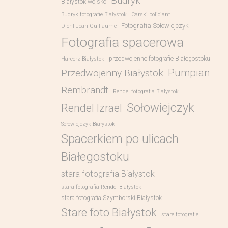
Budryk
Białystok wojsko
Budryk fotografie Białystok
Carski policjant
Fotografia Sołowiejczyk
Diehl Jean Guillaume
Fotografia spacerowa
przedwojenne fotografie Białegostoku
Harcerz Białystok
Pumpian
Przedwojenny Białystok
Rembrandt
Rendel fotografia Bialystok
Sołowiejczyk
Rendel Izrael
Sołowiejczyk Białystok
Spacerkiem po ulicach
Białegostoku
stara fotografia Białystok
stara fotografia Rendel Białystok
stara fotografia Szymborski Białystok
Stare foto Białystok
stare fotografie