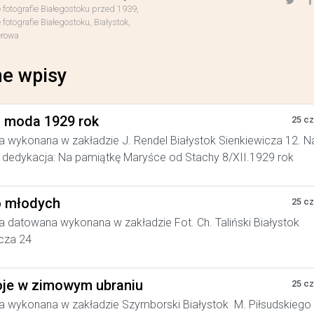
 fotografie Białegostoku przed 1939
,
fotografie Białegostoku
,
Białystok
,
erowa
e wpisy
a moda 1929 rok
25 c
a wykonana w zakładzie J. Rendel Białystok Sienkiewicza 12. N
dedykacja: Na pamiątkę Maryśce od Stachy 8/XII.1929 rok
 młodych
25 c
a datowana wykonana w zakładzie Fot. Ch. Taliński Białystok
cza 24
je w zimowym ubraniu
25 c
a wykonana w zakładzie Szymborski Białystok M. Piłsudskiego