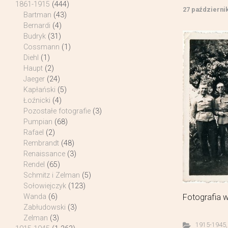
1861-1915
(444)
27 październi
Bartman
(43)
Bernardi
(4)
Budryk
(31)
Cossmann
(1)
Diehl
(1)
Haupt
(2)
Jaeger
(24)
Kapłański
(5)
Łoźnicki
(4)
Pozostałe fotografie
(3)
Pumpian
(68)
Rafael
(2)
Rembrandt
(48)
Renaissance
(3)
Rendel
(65)
Schmitz i Zelman
(5)
Sołowiejczyk
(123)
Fotografia w
Wanda
(6)
Zabłudowski
(3)
Zelman
(3)
1915-1945