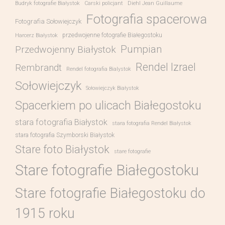
Budryk fotografie Białystok
Carski policjant
Diehl Jean Guillaume
Fotografia spacerowa
Fotografia Sołowiejczyk
przedwojenne fotografie Białegostoku
Harcerz Białystok
Pumpian
Przedwojenny Białystok
Rendel Izrael
Rembrandt
Rendel fotografia Bialystok
Sołowiejczyk
Sołowiejczyk Białystok
Spacerkiem po ulicach Białegostoku
stara fotografia Białystok
stara fotografia Rendel Białystok
stara fotografia Szymborski Białystok
Stare foto Białystok
stare fotografie
Stare fotografie Białegostoku
Stare fotografie Białegostoku do
1915 roku