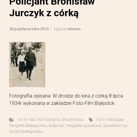
Policjant Bronisław
Jurczyk z córką
28 października 2013
Napisał
mieton
Fotografia opisana: W drodze do kina z córką 8 lipca
1934r wykonana w zakładzie Foto-Film Białystok
1915-1945
,
FOTOGRAFIA SPACEROWA
1915-1945 Stare
fotografie Białegostoku
,
Białystok
,
Fotografia spacerowa
,
Spacerkiem po
ulicach Białegostoku