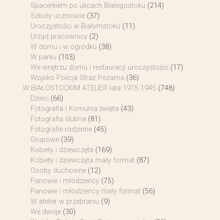
Spacerkiem po ulicach Białegostoku
(214)
Szkoły uczniowie
(37)
Uroczystości w Białymstoku
(11)
Urząd pracownicy
(2)
W domu i w ogródku
(38)
W parku
(103)
We wnętrzu domu i restauracji uroczystości
(17)
Wojsko Policja Straż Pożarna
(36)
W BIAŁOSTOCKIM ATELIER lata 1915-1945
(748)
Dzieci
(66)
Fotografia I Komunia święta
(43)
Fotografia ślubna
(81)
Fotografie rodzinne
(45)
Grupowe
(39)
Kobiety i dziewczęta
(169)
Kobiety i dziewczęta mały format
(87)
Osoby duchowne
(12)
Panowie i młodzieńcy
(75)
Panowie i młodzieńcy mały format
(56)
W atelier w przebraniu
(9)
We dwoje
(30)