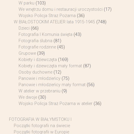
W parku
(103)
We wnętrzu domu i restauracji uroczystości
(17)
Wojsko Policja Straż Pożarna
(36)
W BIAŁOSTOCKIM ATELIER lata 1915-1945
(748)
Dzieci
(66)
Fotografia I Komunia święta
(43)
Fotografia ślubna
(81)
Fotografie rodzinne
(45)
Grupowe
(39)
Kobiety i dziewczęta
(169)
Kobiety i dziewczęta mały format
(87)
Osoby duchowne
(12)
Panowie i młodzieńcy
(75)
Panowie i młodzieńcy mały format
(56)
W atelier w przebraniu
(9)
We dwoje
(30)
Wojsko Policja Straż Pożarna w atelier
(36)
FOTOGRAFIA W BIAŁYMSTOKU I
Początki fotografii na świecie
Początki fotografii w Europie