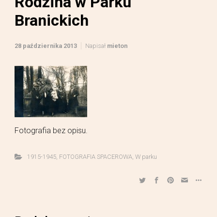
Rodzina w Parku
Branickich
28 października 2013
Napisał
mieton
Fotografia bez opisu.
1915-1945
,
FOTOGRAFIA SPACEROWA
,
W parku