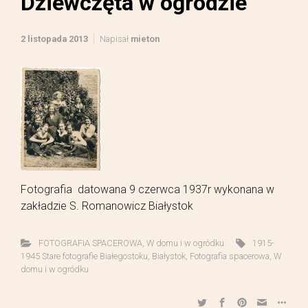
Dziewczęta w ogrodzie
2 listopada 2013
Napisał
mieton
Fotografia datowana 9 czerwca 1937r wykonana w
zakładzie S. Romanowicz Białystok
FOTOGRAFIA SPACEROWA
,
W domu i w ogródku
1915-
1945 Stare fotografie Białegostoku
,
Białystok
,
Fotografia spacerowa
,
W
domu i w ogródku