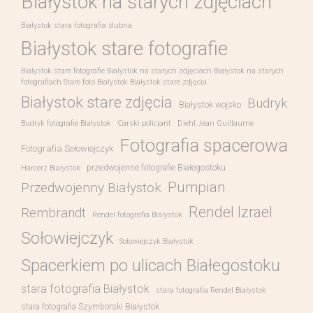
Białystok na starych zdjęciach
Białystok stara fotografia ślubna
Białystok stare fotografie
Białystok stare fotografie Białystok na starych zdjęciach Białystok na starych
fotografiach Stare foto Białystok Białystok stare zdjęcia
Białystok stare zdjęcia
Budryk
Białystok wojsko
Budryk fotografie Białystok
Carski policjant
Diehl Jean Guillaume
Fotografia spacerowa
Fotografia Sołowiejczyk
przedwojenne fotografie Białegostoku
Harcerz Białystok
Pumpian
Przedwojenny Białystok
Rendel Izrael
Rembrandt
Rendel fotografia Bialystok
Sołowiejczyk
Sołowiejczyk Białystok
Spacerkiem po ulicach Białegostoku
stara fotografia Białystok
stara fotografia Rendel Białystok
stara fotografia Szymborski Białystok