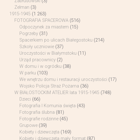
Zabłudowski
(3)
Zelman
(3)
1915-1945
(1 263)
FOTOGRAFIA SPACEROWA
(516)
Odpoczynek za miastem
(15)
Pogrzeby
(31)
Spacerkiem po ulicach Białegostoku
(214)
Szkoły uczniowie
(37)
Uroczystości w Białymstoku
(11)
Urząd pracownicy
(2)
W domu i w ogródku
(38)
W parku
(103)
We wnętrzu domu i restauracji uroczystości
(17)
Wojsko Policja Straż Pożarna
(36)
W BIAŁOSTOCKIM ATELIER lata 1915-1945
(748)
Dzieci
(66)
Fotografia I Komunia święta
(43)
Fotografia ślubna
(81)
Fotografie rodzinne
(45)
Grupowe
(39)
Kobiety i dziewczęta
(169)
Kobiety i dziewczęta mały format
(87)