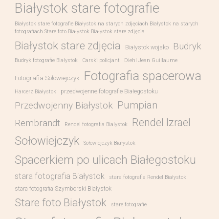
Białystok stare fotografie
Białystok stare fotografie Białystok na starych zdjęciach Białystok na starych
fotografiach Stare foto Białystok Białystok stare zdjęcia
Białystok stare zdjęcia
Budryk
Białystok wojsko
Budryk fotografie Białystok
Carski policjant
Diehl Jean Guillaume
Fotografia spacerowa
Fotografia Sołowiejczyk
przedwojenne fotografie Białegostoku
Harcerz Białystok
Pumpian
Przedwojenny Białystok
Rendel Izrael
Rembrandt
Rendel fotografia Bialystok
Sołowiejczyk
Sołowiejczyk Białystok
Spacerkiem po ulicach Białegostoku
stara fotografia Białystok
stara fotografia Rendel Białystok
stara fotografia Szymborski Białystok
Stare foto Białystok
stare fotografie