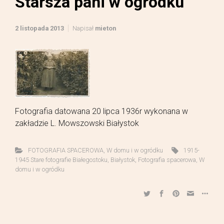
Starsza pani w ogródku
2 listopada 2013
Napisał
mieton
Fotografia datowana 20 lipca 1936r wykonana w
zakładzie L. Mowszowski Białystok
FOTOGRAFIA SPACEROWA
,
W domu i w ogródku
1915-
1945 Stare fotografie Białegostoku
,
Białystok
,
Fotografia spacerowa
,
W
domu i w ogródku