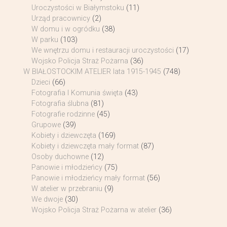
Uroczystości w Białymstoku
(11)
Urząd pracownicy
(2)
W domu i w ogródku
(38)
W parku
(103)
We wnętrzu domu i restauracji uroczystości
(17)
Wojsko Policja Straż Pożarna
(36)
W BIAŁOSTOCKIM ATELIER lata 1915-1945
(748)
Dzieci
(66)
Fotografia I Komunia święta
(43)
Fotografia ślubna
(81)
Fotografie rodzinne
(45)
Grupowe
(39)
Kobiety i dziewczęta
(169)
Kobiety i dziewczęta mały format
(87)
Osoby duchowne
(12)
Panowie i młodzieńcy
(75)
Panowie i młodzieńcy mały format
(56)
W atelier w przebraniu
(9)
We dwoje
(30)
Wojsko Policja Straż Pożarna w atelier
(36)