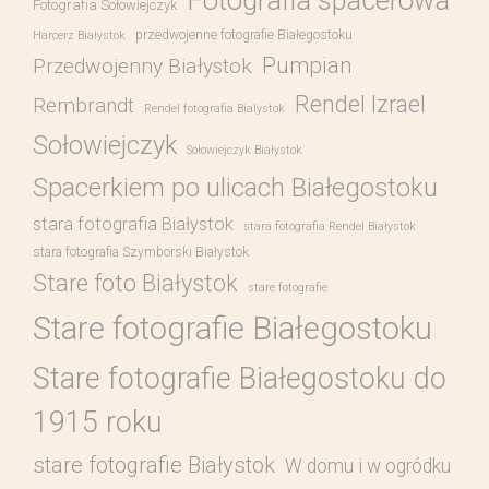
Fotografia spacerowa
Fotografia Sołowiejczyk
przedwojenne fotografie Białegostoku
Harcerz Białystok
Pumpian
Przedwojenny Białystok
Rendel Izrael
Rembrandt
Rendel fotografia Bialystok
Sołowiejczyk
Sołowiejczyk Białystok
Spacerkiem po ulicach Białegostoku
stara fotografia Białystok
stara fotografia Rendel Białystok
stara fotografia Szymborski Białystok
Stare foto Białystok
stare fotografie
Stare fotografie Białegostoku
Stare fotografie Białegostoku do
1915 roku
stare fotografie Białystok
W domu i w ogródku