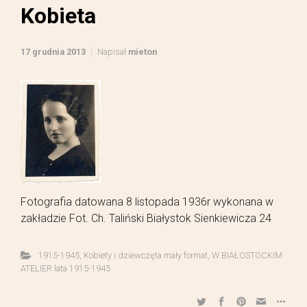
Kobieta
17 grudnia 2013
Napisał
mieton
Fotografia datowana 8 listopada 1936r wykonana w
zakładzie Fot. Ch. Taliński Białystok Sienkiewicza 24
1915-1945
,
Kobiety i dziewczęta mały format
,
W BIAŁOSTOCKIM
ATELIER lata 1915-1945