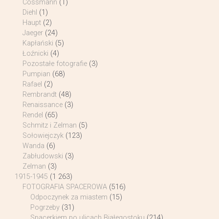
Cossmann
(1)
Diehl
(1)
Haupt
(2)
Jaeger
(24)
Kapłański
(5)
Łoźnicki
(4)
Pozostałe fotografie
(3)
Pumpian
(68)
Rafael
(2)
Rembrandt
(48)
Renaissance
(3)
Rendel
(65)
Schmitz i Zelman
(5)
Sołowiejczyk
(123)
Wanda
(6)
Zabłudowski
(3)
Zelman
(3)
1915-1945
(1 263)
FOTOGRAFIA SPACEROWA
(516)
Odpoczynek za miastem
(15)
Pogrzeby
(31)
Spacerkiem po ulicach Białegostoku
(214)