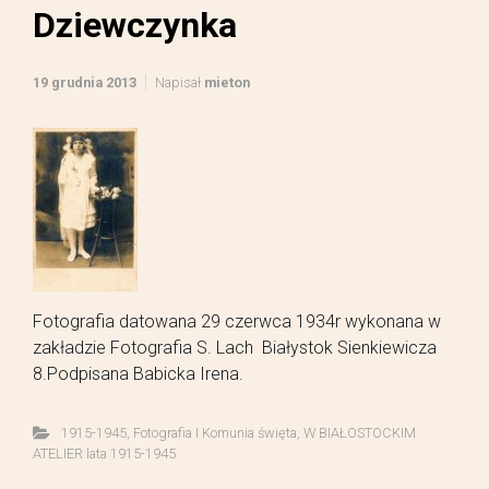
Dziewczynka
19 grudnia 2013
Napisał
mieton
Fotografia datowana 29 czerwca 1934r wykonana w
zakładzie Fotografia S. Lach Białystok Sienkiewicza
8.Podpisana Babicka Irena.
1915-1945
,
Fotografia I Komunia święta
,
W BIAŁOSTOCKIM
ATELIER lata 1915-1945