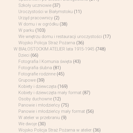
Szkoły uczniowie
(37)
Uroczystości w Białymstoku
(11)
Urząd pracownicy
(2)
W domu i w ogródku
(38)
W parku
(103)
We wnętrzu domu i restauracji uroczystości
(17)
Wojsko Policja Straż Pożarna
(36)
W BIAŁOSTOCKIM ATELIER lata 1915-1945
(748)
Dzieci
(66)
Fotografia I Komunia święta
(43)
Fotografia ślubna
(81)
Fotografie rodzinne
(45)
Grupowe
(39)
Kobiety i dziewczęta
(169)
Kobiety i dziewczęta mały format
(87)
Osoby duchowne
(12)
Panowie i młodzieńcy
(75)
Panowie i młodzieńcy mały format
(56)
W atelier w przebraniu
(9)
We dwoje
(30)
Wojsko Policja Straż Pożarna w atelier
(36)