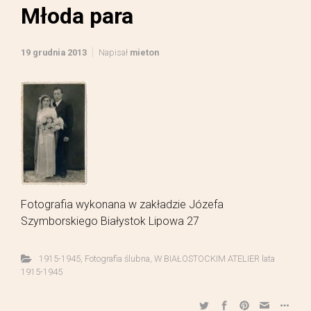
Młoda para
19 grudnia 2013
Napisał
mieton
Fotografia wykonana w zakładzie Józefa
Szymborskiego Białystok Lipowa 27
1915-1945
,
Fotografia ślubna
,
W BIAŁOSTOCKIM ATELIER lata
1915-1945