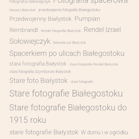
Fotografia spacerowa
Fotografia Sołowiejczyk
przedwojenne fotografie Białegostoku
Harcerz Białystok
Pumpian
Przedwojenny Białystok
Rendel Izrael
Rembrandt
Rendel fotografia Bialystok
Sołowiejczyk
Sołowiejczyk Białystok
Spacerkiem po ulicach Białegostoku
stara fotografia Białystok
stara fotografia Rendel Białystok
stara fotografia Szymborski Białystok
Stare foto Białystok
stare fotografie
Stare fotografie Białegostoku
Stare fotografie Białegostoku do
1915 roku
stare fotografie Białystok
W domu i w ogródku