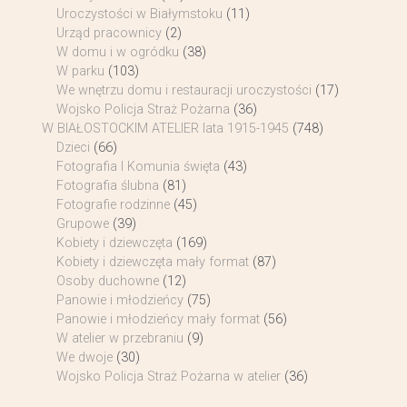
Uroczystości w Białymstoku
(11)
Urząd pracownicy
(2)
W domu i w ogródku
(38)
W parku
(103)
We wnętrzu domu i restauracji uroczystości
(17)
Wojsko Policja Straż Pożarna
(36)
W BIAŁOSTOCKIM ATELIER lata 1915-1945
(748)
Dzieci
(66)
Fotografia I Komunia święta
(43)
Fotografia ślubna
(81)
Fotografie rodzinne
(45)
Grupowe
(39)
Kobiety i dziewczęta
(169)
Kobiety i dziewczęta mały format
(87)
Osoby duchowne
(12)
Panowie i młodzieńcy
(75)
Panowie i młodzieńcy mały format
(56)
W atelier w przebraniu
(9)
We dwoje
(30)
Wojsko Policja Straż Pożarna w atelier
(36)