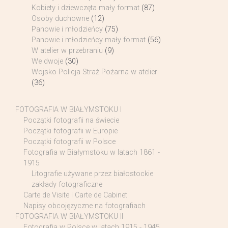
Kobiety i dziewczęta mały format
(87)
Osoby duchowne
(12)
Panowie i młodzieńcy
(75)
Panowie i młodzieńcy mały format
(56)
W atelier w przebraniu
(9)
We dwoje
(30)
Wojsko Policja Straż Pożarna w atelier
(36)
FOTOGRAFIA W BIAŁYMSTOKU I
Początki fotografii na świecie
Początki fotografii w Europie
Początki fotografii w Polsce
Fotografia w Białymstoku w latach 1861 -
1915
Litografie używane przez białostockie
zakłady fotograficzne
Carte de Visite i Carte de Cabinet
Napisy obcojęzyczne na fotografiach
FOTOGRAFIA W BIAŁYMSTOKU II
Fotografia w Polsce w latach 1915 - 1945