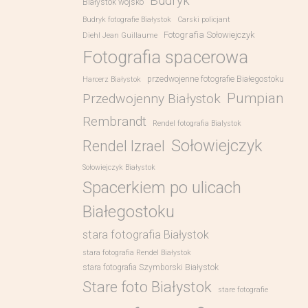
Budryk
Białystok wojsko
Budryk fotografie Białystok
Carski policjant
Fotografia Sołowiejczyk
Diehl Jean Guillaume
Fotografia spacerowa
przedwojenne fotografie Białegostoku
Harcerz Białystok
Pumpian
Przedwojenny Białystok
Rembrandt
Rendel fotografia Bialystok
Sołowiejczyk
Rendel Izrael
Sołowiejczyk Białystok
Spacerkiem po ulicach
Białegostoku
stara fotografia Białystok
stara fotografia Rendel Białystok
stara fotografia Szymborski Białystok
Stare foto Białystok
stare fotografie