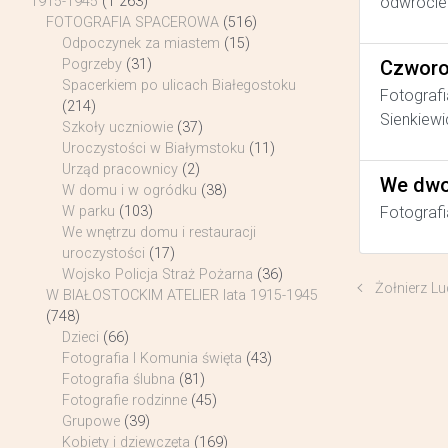
odwrocie 
1915-1945
(1 263)
FOTOGRAFIA SPACEROWA
(516)
Odpoczynek za miastem
(15)
Czworo
Pogrzeby
(31)
Spacerkiem po ulicach Białegostoku
Fotografi
(214)
Sienkiewi
Szkoły uczniowie
(37)
Uroczystości w Białymstoku
(11)
Urząd pracownicy
(2)
We dwo
W domu i w ogródku
(38)
Fotografi
W parku
(103)
We wnętrzu domu i restauracji
uroczystości
(17)
Wojsko Policja Straż Pożarna
(36)
Żołnierz L
W BIAŁOSTOCKIM ATELIER lata 1915-1945
(748)
Dzieci
(66)
Fotografia I Komunia święta
(43)
Fotografia ślubna
(81)
Fotografie rodzinne
(45)
Grupowe
(39)
Kobiety i dziewczęta
(169)