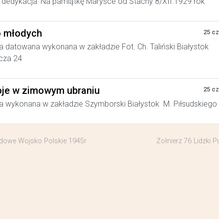
dedykacja: Na pamiątkę Maryśce od Stachy 8/XII.1929 rok
 młodych
25 c
a datowana wykonana w zakładzie Fot. Ch. Taliński Białystok
cza 24
je w zimowym ubraniu
25 c
a wykonana w zakładzie Szymborski Białystok M. Piłsudskiego
udowe Wojsko Polskie 1945r
Żołnierz 76 Lidzki P