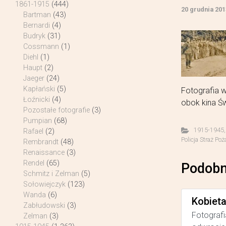
1861-1915
(444)
20 grudnia 201
Bartman
(43)
Bernardi
(4)
Budryk
(31)
Cossmann
(1)
Diehl
(1)
Haupt
(2)
Jaeger
(24)
Kapłański
(5)
Fotografia 
Łoźnicki
(4)
obok kina Św
Pozostałe fotografie
(3)
Pumpian
(68)
1915-1945
Rafael
(2)
Policja Straż Poż
Rembrandt
(48)
Renaissance
(3)
Rendel
(65)
Podobn
Schmitz i Zelman
(5)
Sołowiejczyk
(123)
Wanda
(6)
Kobiet
Zabłudowski
(3)
Fotografi
Zelman
(3)