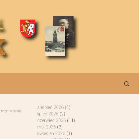
sierpień 2026
(1)
 rozpoznania
lipiec 2026
(2)
czerwiec 2026
(11)
maj 2026
(3)
kwiecień 2026
(1)