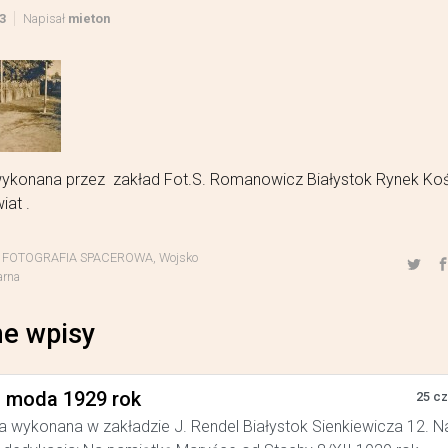
3
Napisał
mieton
wykonana przez zakład Fot.S. Romanowicz Białystok Rynek Kośc
iat .
,
FOTOGRAFIA SPACEROWA
,
Wojsko
arna
e wpisy
a moda 1929 rok
25 c
a wykonana w zakładzie J. Rendel Białystok Sienkiewicza 12. N