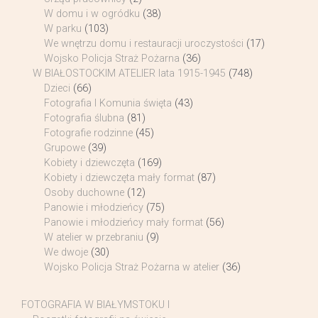
W domu i w ogródku
(38)
W parku
(103)
We wnętrzu domu i restauracji uroczystości
(17)
Wojsko Policja Straż Pożarna
(36)
W BIAŁOSTOCKIM ATELIER lata 1915-1945
(748)
Dzieci
(66)
Fotografia I Komunia święta
(43)
Fotografia ślubna
(81)
Fotografie rodzinne
(45)
Grupowe
(39)
Kobiety i dziewczęta
(169)
Kobiety i dziewczęta mały format
(87)
Osoby duchowne
(12)
Panowie i młodzieńcy
(75)
Panowie i młodzieńcy mały format
(56)
W atelier w przebraniu
(9)
We dwoje
(30)
Wojsko Policja Straż Pożarna w atelier
(36)
FOTOGRAFIA W BIAŁYMSTOKU I