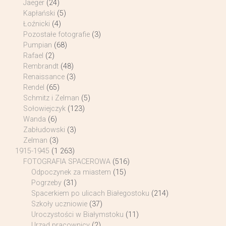
Jaeger
(24)
Kapłański
(5)
Łoźnicki
(4)
Pozostałe fotografie
(3)
Pumpian
(68)
Rafael
(2)
Rembrandt
(48)
Renaissance
(3)
Rendel
(65)
Schmitz i Zelman
(5)
Sołowiejczyk
(123)
Wanda
(6)
Zabłudowski
(3)
Zelman
(3)
1915-1945
(1 263)
FOTOGRAFIA SPACEROWA
(516)
Odpoczynek za miastem
(15)
Pogrzeby
(31)
Spacerkiem po ulicach Białegostoku
(214)
Szkoły uczniowie
(37)
Uroczystości w Białymstoku
(11)
Urząd pracownicy
(2)