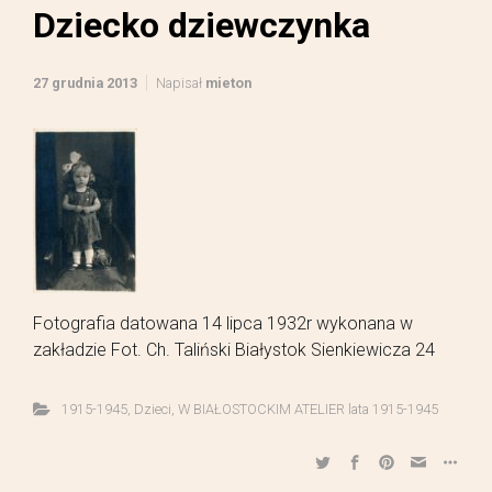
Dziecko dziewczynka
27 grudnia 2013
Napisał
mieton
Fotografia datowana 14 lipca 1932r wykonana w
zakładzie Fot. Ch. Taliński Białystok Sienkiewicza 24
1915-1945
,
Dzieci
,
W BIAŁOSTOCKIM ATELIER lata 1915-1945