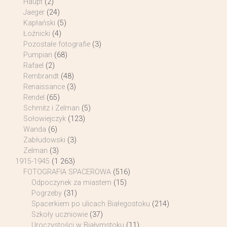
Haupt
(2)
Jaeger
(24)
Kapłański
(5)
Łoźnicki
(4)
Pozostałe fotografie
(3)
Pumpian
(68)
Rafael
(2)
Rembrandt
(48)
Renaissance
(3)
Rendel
(65)
Schmitz i Zelman
(5)
Sołowiejczyk
(123)
Wanda
(6)
Zabłudowski
(3)
Zelman
(3)
1915-1945
(1 263)
FOTOGRAFIA SPACEROWA
(516)
Odpoczynek za miastem
(15)
Pogrzeby
(31)
Spacerkiem po ulicach Białegostoku
(214)
Szkoły uczniowie
(37)
Uroczystości w Białymstoku
(11)