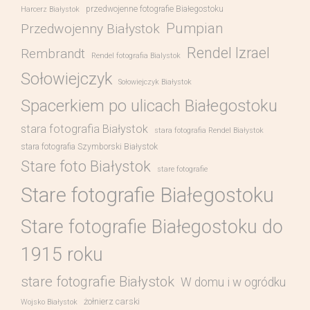
przedwojenne fotografie Białegostoku
Harcerz Białystok
Pumpian
Przedwojenny Białystok
Rendel Izrael
Rembrandt
Rendel fotografia Bialystok
Sołowiejczyk
Sołowiejczyk Białystok
Spacerkiem po ulicach Białegostoku
stara fotografia Białystok
stara fotografia Rendel Białystok
stara fotografia Szymborski Białystok
Stare foto Białystok
stare fotografie
Stare fotografie Białegostoku
Stare fotografie Białegostoku do
1915 roku
stare fotografie Białystok
W domu i w ogródku
żołnierz carski
Wojsko Białystok