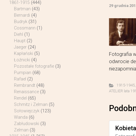
1861-1915
(444)
29 grudnia 201
Bartman
(43)
Bernardi
(4)
Budryk
(31)
Cossmann
(1)
Diehl
(1)
Haupt
(2)
Jaeger
(24)
Kapłański
(5)
Fotografia w
Łoźnicki
(4)
odwrocie de
Pozostałe fotografie
(3)
niezapomnian
Pumpian
(68)
Rafael
(2)
1915-1945
Rembrandt
(48)
ATELIER lata 19
Renaissance
(3)
Rendel
(65)
Schmitz i Zelman
(5)
Podobn
Sołowiejczyk
(123)
Wanda
(6)
Zabłudowski
(3)
Kobiet
Zelman
(3)