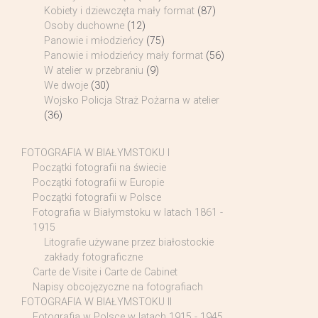
Kobiety i dziewczęta mały format
(87)
Osoby duchowne
(12)
Panowie i młodzieńcy
(75)
Panowie i młodzieńcy mały format
(56)
W atelier w przebraniu
(9)
We dwoje
(30)
Wojsko Policja Straż Pożarna w atelier
(36)
FOTOGRAFIA W BIAŁYMSTOKU I
Początki fotografii na świecie
Początki fotografii w Europie
Początki fotografii w Polsce
Fotografia w Białymstoku w latach 1861 -
1915
Litografie używane przez białostockie
zakłady fotograficzne
Carte de Visite i Carte de Cabinet
Napisy obcojęzyczne na fotografiach
FOTOGRAFIA W BIAŁYMSTOKU II
Fotografia w Polsce w latach 1915 - 1945