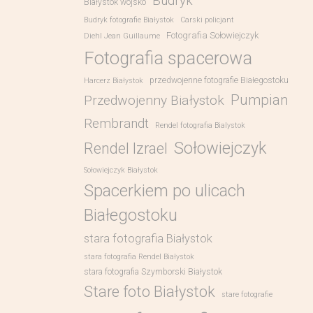
Budryk
Białystok wojsko
Budryk fotografie Białystok
Carski policjant
Fotografia Sołowiejczyk
Diehl Jean Guillaume
Fotografia spacerowa
przedwojenne fotografie Białegostoku
Harcerz Białystok
Pumpian
Przedwojenny Białystok
Rembrandt
Rendel fotografia Bialystok
Sołowiejczyk
Rendel Izrael
Sołowiejczyk Białystok
Spacerkiem po ulicach
Białegostoku
stara fotografia Białystok
stara fotografia Rendel Białystok
stara fotografia Szymborski Białystok
Stare foto Białystok
stare fotografie