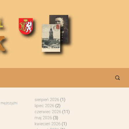
sierpień 2026
(1)
 mężczyźni
lipiec 2026
(2)
czerwiec 2026
(11)
maj 2026
(3)
kwiecień 2026
(1)