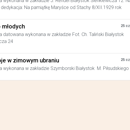
a wykonana w zakładzie J. Rendel Białystok Sienkiewicza 12. N
dedykacja: Na pamiątkę Maryśce od Stachy 8/XII.1929 rok
 młodych
25 c
a datowana wykonana w zakładzie Fot. Ch. Taliński Białystok
cza 24
je w zimowym ubraniu
25 c
a wykonana w zakładzie Szymborski Białystok M. Piłsudskiego