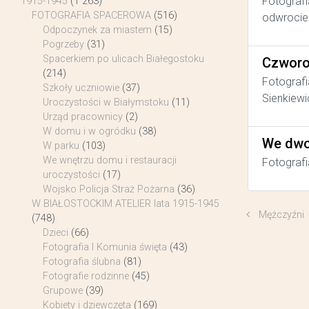
Fotografi
1915-1945
(1 263)
FOTOGRAFIA SPACEROWA
(516)
odwrocie 
Odpoczynek za miastem
(15)
Pogrzeby
(31)
Spacerkiem po ulicach Białegostoku
Czworo
(214)
Fotografi
Szkoły uczniowie
(37)
Sienkiewi
Uroczystości w Białymstoku
(11)
Urząd pracownicy
(2)
W domu i w ogródku
(38)
We dwo
W parku
(103)
We wnętrzu domu i restauracji
Fotografi
uroczystości
(17)
Wojsko Policja Straż Pożarna
(36)
W BIAŁOSTOCKIM ATELIER lata 1915-1945
Mężczyźni
(748)
Dzieci
(66)
Fotografia I Komunia święta
(43)
Fotografia ślubna
(81)
Fotografie rodzinne
(45)
Grupowe
(39)
Kobiety i dziewczęta
(169)