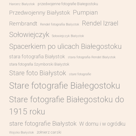
przedwojenne fotografie Białegostoku
Harcerz Białystok
Pumpian
Przedwojenny Białystok
Rendel Izrael
Rembrandt
Rendel fotografia Bialystok
Sołowiejczyk
Sołowiejczyk Białystok
Spacerkiem po ulicach Białegostoku
stara fotografia Białystok
stara fotografia Rendel Białystok
stara fotografia Szymborski Białystok
Stare foto Białystok
stare fotografie
Stare fotografie Białegostoku
Stare fotografie Białegostoku do
1915 roku
stare fotografie Białystok
W domu i w ogródku
żołnierz carski
Wojsko Białystok