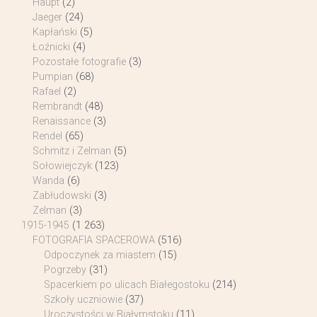
Haupt
(2)
Jaeger
(24)
Kapłański
(5)
Łoźnicki
(4)
Pozostałe fotografie
(3)
Pumpian
(68)
Rafael
(2)
Rembrandt
(48)
Renaissance
(3)
Rendel
(65)
Schmitz i Zelman
(5)
Sołowiejczyk
(123)
Wanda
(6)
Zabłudowski
(3)
Zelman
(3)
1915-1945
(1 263)
FOTOGRAFIA SPACEROWA
(516)
Odpoczynek za miastem
(15)
Pogrzeby
(31)
Spacerkiem po ulicach Białegostoku
(214)
Szkoły uczniowie
(37)
Uroczystości w Białymstoku
(11)