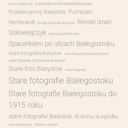
przedwojenne fotografie Białegostoku
Harcerz Białystok
Pumpian
Przedwojenny Białystok
Rendel Izrael
Rembrandt
Rendel fotografia Bialystok
Sołowiejczyk
Sołowiejczyk Białystok
Spacerkiem po ulicach Białegostoku
stara fotografia Białystok
stara fotografia Rendel Białystok
stara fotografia Szymborski Białystok
Stare foto Białystok
stare fotografie
Stare fotografie Białegostoku
Stare fotografie Białegostoku do
1915 roku
stare fotografie Białystok
W domu i w ogródku
żołnierz carski
Wojsko Białystok