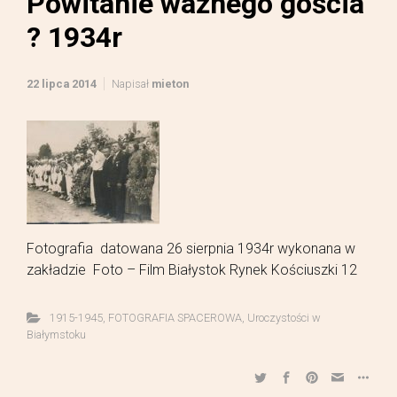
Powitanie ważnego gościa
? 1934r
22 lipca 2014
Napisał
mieton
Fotografia datowana 26 sierpnia 1934r wykonana w
zakładzie Foto – Film Białystok Rynek Kościuszki 12
1915-1945
,
FOTOGRAFIA SPACEROWA
,
Uroczystości w
Białymstoku