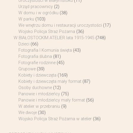
Uroczystości w Białymstoku
(11)
Urząd pracownicy
(2)
W domu i w ogródku
(38)
W parku
(103)
We wnętrzu domu i restauracji uroczystości
(17)
Wojsko Policja Straż Pożarna
(36)
W BIAŁOSTOCKIM ATELIER lata 1915-1945
(748)
Dzieci
(66)
Fotografia I Komunia święta
(43)
Fotografia ślubna
(81)
Fotografie rodzinne
(45)
Grupowe
(39)
Kobiety i dziewczęta
(169)
Kobiety i dziewczęta mały format
(87)
Osoby duchowne
(12)
Panowie i młodzieńcy
(75)
Panowie i młodzieńcy mały format
(56)
W atelier w przebraniu
(9)
We dwoje
(30)
Wojsko Policja Straż Pożarna w atelier
(36)