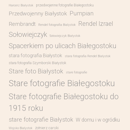
przedwojenne fotografie Białegostoku
Harcerz Białystok
Pumpian
Przedwojenny Białystok
Rendel Izrael
Rembrandt
Rendel fotografia Bialystok
Sołowiejczyk
Sołowiejczyk Białystok
Spacerkiem po ulicach Białegostoku
stara fotografia Białystok
stara fotografia Rendel Białystok
stara fotografia Szymborski Białystok
Stare foto Białystok
stare fotografie
Stare fotografie Białegostoku
Stare fotografie Białegostoku do
1915 roku
stare fotografie Białystok
W domu i w ogródku
żołnierz carski
Wojsko Białystok