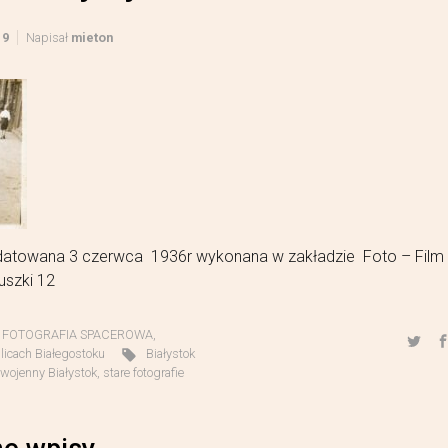
19
Napisał
mieton
datowana 3 czerwca 1936r wykonana w zakładzie Foto – Film 
uszki 12
,
FOTOGRAFIA SPACEROWA
,
licach Białegostoku
Białystok
wojenny Białystok
,
stare fotografie