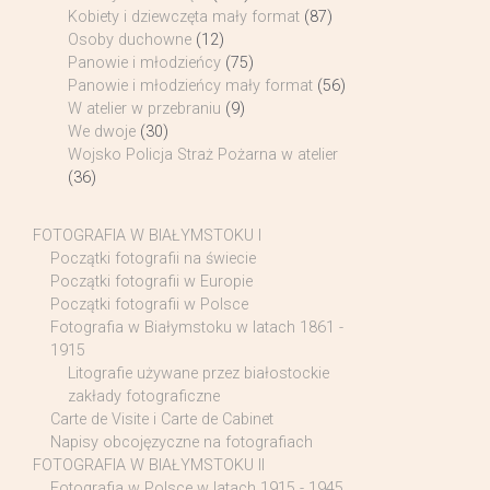
Kobiety i dziewczęta mały format
(87)
Osoby duchowne
(12)
Panowie i młodzieńcy
(75)
Panowie i młodzieńcy mały format
(56)
W atelier w przebraniu
(9)
We dwoje
(30)
Wojsko Policja Straż Pożarna w atelier
(36)
FOTOGRAFIA W BIAŁYMSTOKU I
Początki fotografii na świecie
Początki fotografii w Europie
Początki fotografii w Polsce
Fotografia w Białymstoku w latach 1861 -
1915
Litografie używane przez białostockie
zakłady fotograficzne
Carte de Visite i Carte de Cabinet
Napisy obcojęzyczne na fotografiach
FOTOGRAFIA W BIAŁYMSTOKU II
Fotografia w Polsce w latach 1915 - 1945