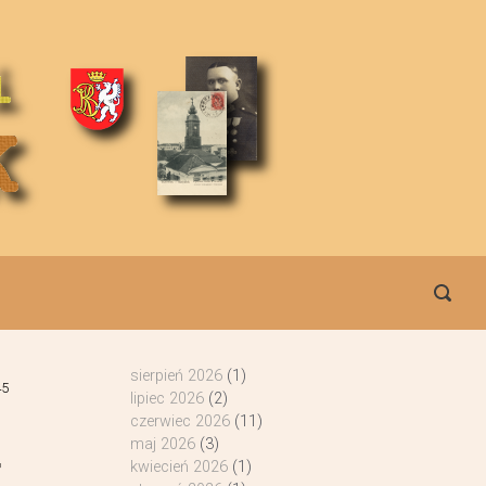
sierpień 2026
(1)
45
lipiec 2026
(2)
czerwiec 2026
(11)
maj 2026
(3)
r
kwiecień 2026
(1)