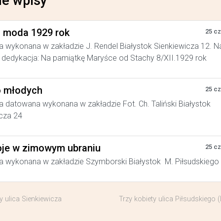
e wpisy
a moda 1929 rok
25 c
a wykonana w zakładzie J. Rendel Białystok Sienkiewicza 12. N
dedykacja: Na pamiątkę Maryśce od Stachy 8/XII.1929 rok
 młodych
25 c
a datowana wykonana w zakładzie Fot. Ch. Taliński Białystok
cza 24
je w zimowym ubraniu
25 c
a wykonana w zakładzie Szymborski Białystok M. Piłsudskiego
y ulica Sienkiewicza
Trzy kobiety ulica Piłsudskiego 