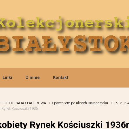
Linki
O mnie
Kontakt
FOTOGRAFIA SPACEROWA
Spacerkiem po ulicach Białegostoku
1915-19
y Rynek Kościuszki 1936r
kobiety Rynek Kościuszki 1936