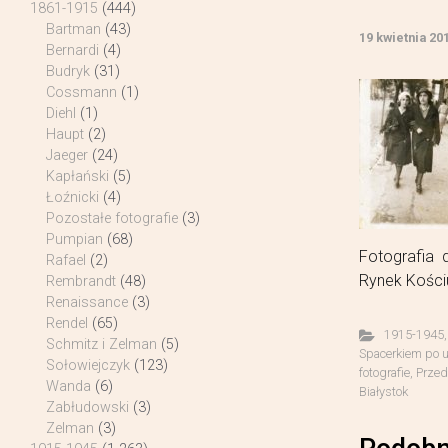
1861-1915
(444)
Bartman
(43)
19 kwietnia 20
Bernardi
(4)
Budryk
(31)
Cossmann
(1)
Diehl
(1)
Haupt
(2)
Jaeger
(24)
Kapłański
(5)
Łoźnicki
(4)
Pozostałe fotografie
(3)
Pumpian
(68)
Fotografia 
Rafael
(2)
Rynek Kości
Rembrandt
(48)
Renaissance
(3)
Rendel
(65)
1915-1945
Schmitz i Zelman
(5)
Spacerkiem po u
Sołowiejczyk
(123)
fotografie
,
Przed
Wanda
(6)
Białystok
Zabłudowski
(3)
Zelman
(3)