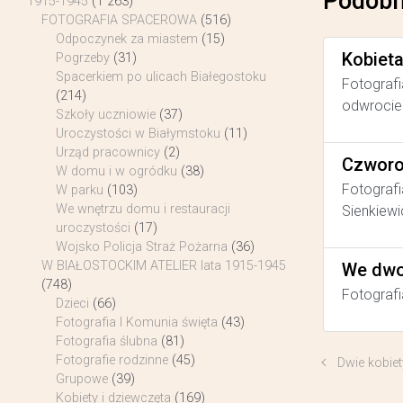
Podobn
1915-1945
(1 263)
FOTOGRAFIA SPACEROWA
(516)
Odpoczynek za miastem
(15)
Kobiet
Pogrzeby
(31)
Spacerkiem po ulicach Białegostoku
Fotografi
(214)
odwrocie 
Szkoły uczniowie
(37)
Uroczystości w Białymstoku
(11)
Urząd pracownicy
(2)
Czworo
W domu i w ogródku
(38)
Fotografi
W parku
(103)
We wnętrzu domu i restauracji
Sienkiewi
uroczystości
(17)
Wojsko Policja Straż Pożarna
(36)
W BIAŁOSTOCKIM ATELIER lata 1915-1945
We dwo
(748)
Fotografi
Dzieci
(66)
Fotografia I Komunia święta
(43)
Fotografia ślubna
(81)
Fotografie rodzinne
(45)
Dwie kobiet
Grupowe
(39)
Kobiety i dziewczęta
(169)