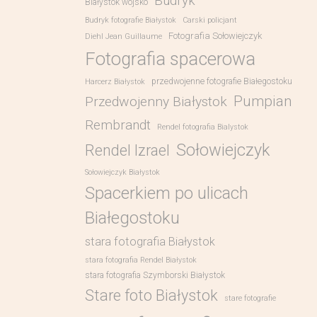
Budryk
Białystok wojsko
Budryk fotografie Białystok
Carski policjant
Fotografia Sołowiejczyk
Diehl Jean Guillaume
Fotografia spacerowa
przedwojenne fotografie Białegostoku
Harcerz Białystok
Pumpian
Przedwojenny Białystok
Rembrandt
Rendel fotografia Bialystok
Sołowiejczyk
Rendel Izrael
Sołowiejczyk Białystok
Spacerkiem po ulicach
Białegostoku
stara fotografia Białystok
stara fotografia Rendel Białystok
stara fotografia Szymborski Białystok
Stare foto Białystok
stare fotografie