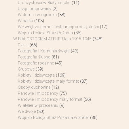
Uroczystości w Białymstoku
(11)
Urząd pracownicy
(2)
W domu i w ogródku
(38)
W parku
(103)
We wnętrzu domu i restauracji uroczystości
(17)
Wojsko Policja Straż Pożarna
(36)
W BIAŁOSTOCKIM ATELIER lata 1915-1945
(748)
Dzieci
(66)
Fotografia I Komunia święta
(43)
Fotografia ślubna
(81)
Fotografie rodzinne
(45)
Grupowe
(39)
Kobiety i dziewczęta
(169)
Kobiety i dziewczęta mały format
(87)
Osoby duchowne
(12)
Panowie i młodzieńcy
(75)
Panowie i młodzieńcy mały format
(56)
W atelier w przebraniu
(9)
We dwoje
(30)
Wojsko Policja Straż Pożarna w atelier
(36)