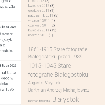
grafia I.
lipiec 2012
(2)
kwiecień 2012
(3)
pis: „Dla
grudzień 2011
(1)
październik 2011
(5)
wrzesień 2011
(1)
czerwiec 2011
(2)
3 lipca 2026
kwiecień 2011
(13)
 Łazarza
marzec 2011
(1)
wiejczyk
a z
1861-1915 Stare fotografie
łymstoku.
Białegostoku przed 1939
1915-1945 Stare
3 lipca 2026
rmat Carte
fotografie Białegostoku
skiego w
Augustis Białystok
stoku
u w 1896
Bartman Andrzej Michajłowicz
Białystok
Bartman fotografia