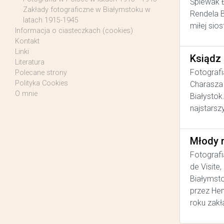
Śpiewak Ł
Zakłady fotograficzne w Białymstoku w
Rendela B
latach 1915-1945
miłej sios
Informacja o ciasteczkach (cookies)
Kontakt
Linki
Ksiądz
Literatura
Fotografi
Polecane strony
Polityka Cookies
Charasza 
O mnie
Białystok
najstarsz
Młody 
Fotografi
de Visite
Białymsto
przez He
roku zakł