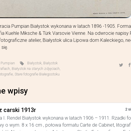
Bracia Pumpian Białystok wykonana w latach 1896 -1905. Forma
rafia Kuehle Miksche & Türk Varsovie Vienne. Na odwrocie napisy 
fotograficzne atelier, Białystok ulica Lipowa dom Kaleckiego, n
się.
,
Pumpian
Białystok
,
Białystok
rafiach
,
Białystok na starych zdjęciach
,
otografie
,
Stare fotografie Białegostoku
e wpisy
z carski 1913r
2 s
a I. Rendel Białystok wykonana w latach 1906 – 1911. Rzadki f
y o wym. 8 x 16 cm , połowa formatu Carte de Cabinet, litograf