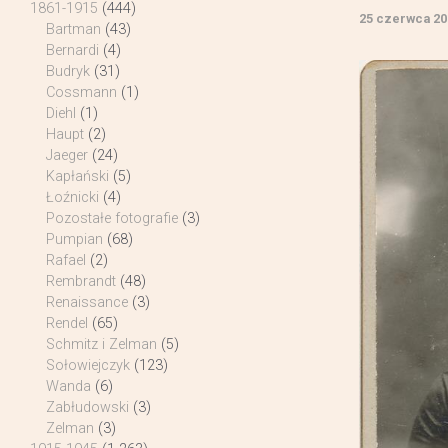
1861-1915
(444)
25 czerwca 20
Bartman
(43)
Bernardi
(4)
Budryk
(31)
Cossmann
(1)
Diehl
(1)
Haupt
(2)
Jaeger
(24)
Kapłański
(5)
Łoźnicki
(4)
Pozostałe fotografie
(3)
Pumpian
(68)
Rafael
(2)
Rembrandt
(48)
Renaissance
(3)
Rendel
(65)
Schmitz i Zelman
(5)
Sołowiejczyk
(123)
Wanda
(6)
Zabłudowski
(3)
Zelman
(3)