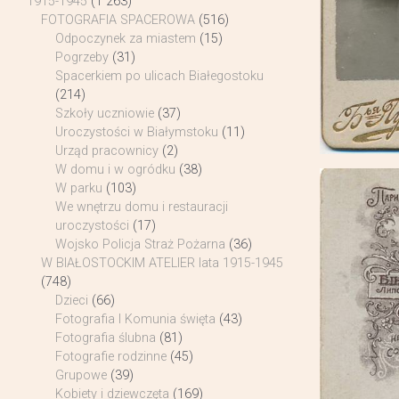
1915-1945
(1 263)
FOTOGRAFIA SPACEROWA
(516)
Odpoczynek za miastem
(15)
Pogrzeby
(31)
Spacerkiem po ulicach Białegostoku
(214)
Szkoły uczniowie
(37)
Uroczystości w Białymstoku
(11)
Urząd pracownicy
(2)
W domu i w ogródku
(38)
W parku
(103)
We wnętrzu domu i restauracji
uroczystości
(17)
Wojsko Policja Straż Pożarna
(36)
W BIAŁOSTOCKIM ATELIER lata 1915-1945
(748)
Dzieci
(66)
Fotografia I Komunia święta
(43)
Fotografia ślubna
(81)
Fotografie rodzinne
(45)
Grupowe
(39)
Kobiety i dziewczęta
(169)