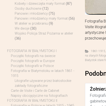
Kobiety i dziewczęta mały format
(87)
Osoby duchowne
(12)
Panowie i młodzieńcy
(75)
Panowie i młodzieńcy mały format
(56)
Fotografia 
W atelier w przebraniu
(9)
Visite litog
We dwoje
(30)
artystyczne 
Wojsko Policja Straż Pożarna w atelier
przechowuje 
(36)
FOTOGRAFIA W BIAŁYMSTOKU I
1861-1915
na starych fotog
Początki fotografii na świecie
Białystok stare f
Początki fotografii w Europie
Początki fotografii w Polsce
Fotografia w Białymstoku w latach 1861 -
Podobn
1915
Litografie używane przez białostockie
zakłady fotograficzne
Żołnier
Carte de Visite i Carte de Cabinet
Fotografi
Napisy obcojęzyczne na fotografiach
FOTOGRAFIA W BIAŁYMSTOKU II
gabinetow
Fotografia w Polsce w latach 1915 - 1945