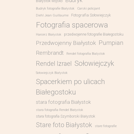
Budryk
Białystok wojsko
Budryk fotografie Białystok
Carski policjant
Fotografia Sołowiejczyk
Diehl Jean Guillaume
Fotografia spacerowa
przedwojenne fotografie Białegostoku
Harcerz Białystok
Pumpian
Przedwojenny Białystok
Rembrandt
Rendel fotografia Bialystok
Sołowiejczyk
Rendel Izrael
Sołowiejczyk Białystok
Spacerkiem po ulicach
Białegostoku
stara fotografia Białystok
stara fotografia Rendel Białystok
stara fotografia Szymborski Białystok
Stare foto Białystok
stare fotografie