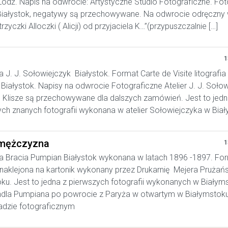
ódź. Napis na odwrocie: Artystyczne Studio Fotograficzne. Foto
iałystok, negatywy są przechowywane. Na odwrocie odręczny w
trzyczki Alloczki ( Alicji) od przyjaciela K…”(przypuszczalnie […]
1
a J. J. Sołowiejczyk Białystok. Format Carte de Visite litografia
Białystok. Napisy na odwrocie Fotograficzne Atelier J. J. Soło
. Klisze są przechowywane dla dalszych zamówień. Jest to jedn
ych znanych fotografii wykonana w atelier Sołowiejczyka w Bia
mężczyzna
1
a Bracia Pumpian Białystok wykonana w latach 1896 -1897. Fo
, naklejona na kartonik wykonany przez Drukarnię Mejera Prużań
ku. Jest to jedna z pierwszych fotografii wykonanych w Białym
ndla Pumpiana po powrocie z Paryża w otwartym w Białymstok
adzie fotograficznym