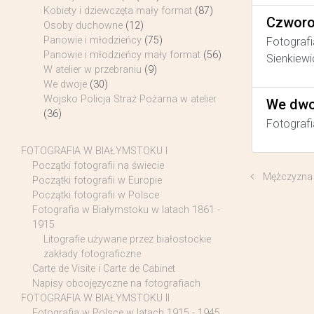
Kobiety i dziewczęta mały format
(87)
Czworo
Osoby duchowne
(12)
Panowie i młodzieńcy
(75)
Fotografi
Panowie i młodzieńcy mały format
(56)
Sienkiewi
W atelier w przebraniu
(9)
We dwoje
(30)
Wojsko Policja Straż Pożarna w atelier
We dwo
(36)
Fotografi
FOTOGRAFIA W BIAŁYMSTOKU I
Początki fotografii na świecie
Mężczyzna
Początki fotografii w Europie
Początki fotografii w Polsce
Fotografia w Białymstoku w latach 1861 -
1915
Litografie używane przez białostockie
zakłady fotograficzne
Carte de Visite i Carte de Cabinet
Napisy obcojęzyczne na fotografiach
FOTOGRAFIA W BIAŁYMSTOKU II
Fotografia w Polsce w latach 1915 - 1945