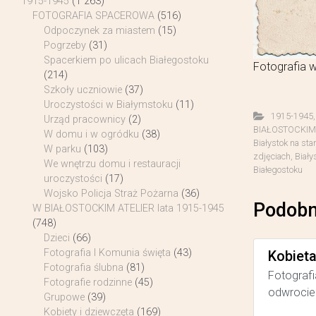
1915-1945
(1 263)
FOTOGRAFIA SPACEROWA
(516)
Odpoczynek za miastem
(15)
Pogrzeby
(31)
Spacerkiem po ulicach Białegostoku
Fotografia w
(214)
Szkoły uczniowie
(37)
Uroczystości w Białymstoku
(11)
1915-1945
Urząd pracownicy
(2)
BIAŁOSTOCKIM A
W domu i w ogródku
(38)
Białystok na sta
W parku
(103)
zdjęciach
,
Biały
We wnętrzu domu i restauracji
Białegostoku
uroczystości
(17)
Wojsko Policja Straż Pożarna
(36)
Podobn
W BIAŁOSTOCKIM ATELIER lata 1915-1945
(748)
Dzieci
(66)
Fotografia I Komunia święta
(43)
Kobiet
Fotografia ślubna
(81)
Fotografi
Fotografie rodzinne
(45)
odwrocie 
Grupowe
(39)
Kobiety i dziewczęta
(169)