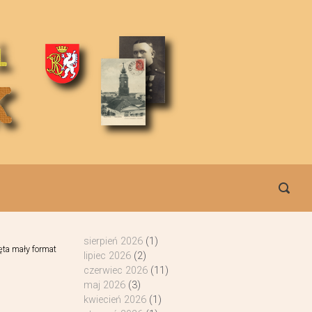
sierpień 2026
(1)
ęta mały format
lipiec 2026
(2)
czerwiec 2026
(11)
maj 2026
(3)
kwiecień 2026
(1)