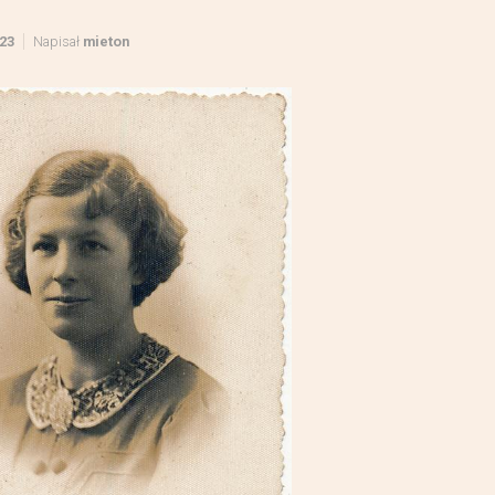
23
Napisał
mieton