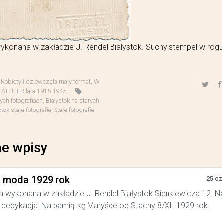
ykonana w zakładzie J. Rendel Bialystok. Suchy stempel w rogu 
,
Kobiety i dziewczęta mały format
,
W
TELIER lata 1915-1945
rych fotografiach
,
Białystok na starych
stok stare fotografie
,
Stare fotografie
e wpisy
a moda 1929 rok
25 c
a wykonana w zakładzie J. Rendel Białystok Sienkiewicza 12. N
dedykacja: Na pamiątkę Maryśce od Stachy 8/XII.1929 rok