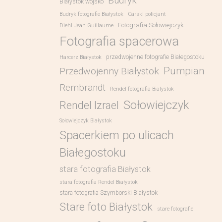
Budryk
Białystok wojsko
Budryk fotografie Białystok
Carski policjant
Fotografia Sołowiejczyk
Diehl Jean Guillaume
Fotografia spacerowa
przedwojenne fotografie Białegostoku
Harcerz Białystok
Pumpian
Przedwojenny Białystok
Rembrandt
Rendel fotografia Bialystok
Sołowiejczyk
Rendel Izrael
Sołowiejczyk Białystok
Spacerkiem po ulicach
Białegostoku
stara fotografia Białystok
stara fotografia Rendel Białystok
stara fotografia Szymborski Białystok
Stare foto Białystok
stare fotografie