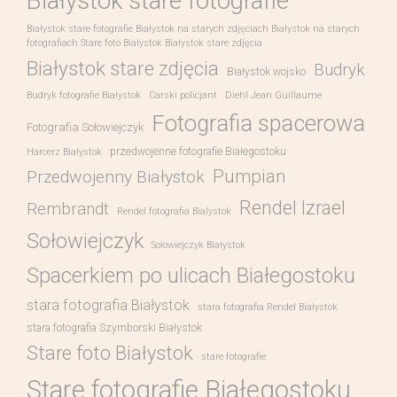
Białystok stare fotografie
Białystok stare fotografie Białystok na starych zdjęciach Białystok na starych
fotografiach Stare foto Białystok Białystok stare zdjęcia
Białystok stare zdjęcia
Budryk
Białystok wojsko
Budryk fotografie Białystok
Carski policjant
Diehl Jean Guillaume
Fotografia spacerowa
Fotografia Sołowiejczyk
przedwojenne fotografie Białegostoku
Harcerz Białystok
Pumpian
Przedwojenny Białystok
Rendel Izrael
Rembrandt
Rendel fotografia Bialystok
Sołowiejczyk
Sołowiejczyk Białystok
Spacerkiem po ulicach Białegostoku
stara fotografia Białystok
stara fotografia Rendel Białystok
stara fotografia Szymborski Białystok
Stare foto Białystok
stare fotografie
Stare fotografie Białegostoku