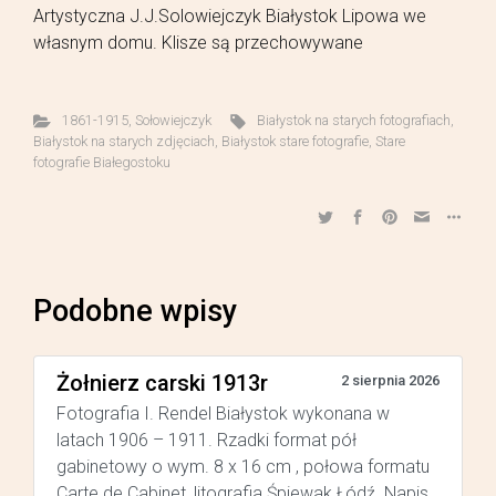
Artystyczna J.J.Solowiejczyk Białystok Lipowa we
własnym domu. Klisze są przechowywane
1861-1915
,
Sołowiejczyk
Białystok na starych fotografiach
,
Białystok na starych zdjęciach
,
Białystok stare fotografie
,
Stare
fotografie Białegostoku
Podobne wpisy
Żołnierz carski 1913r
2 sierpnia 2026
Fotografia I. Rendel Białystok wykonana w
latach 1906 – 1911. Rzadki format pół
gabinetowy o wym. 8 x 16 cm , połowa formatu
Carte de Cabinet, litografia Śpiewak Łódź. Napis