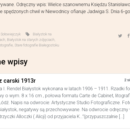
ywane. Odręczny wpis: Wielce szanownemu Księdzu Stanisławo
e spędzonych chwil w Niewodnicy ofiaruje Jadwiga S. Dnia 6-go
,
Sołowiejczyk
Białystok na
iach
,
Białystok na starych zdjęciach
,
otografie
,
Stare fotografie Białegostoku
e wpisy
z carski 1913r
2 s
a I. Rendel Białystok wykonana w latach 1906 – 1911. Rzadki f
y o wym. 8 x 16 cm , połowa formatu Carte de Cabinet, litograf
ódź. Napis na odwrocie: Artystyczne Studio Fotograficzne. Foto
iałystok, negatywy są przechowywane. Na odwrocie odręczny w
trzyczki Alloczki ( Alicji) od przyjaciela K…”(przypuszczalnie […]