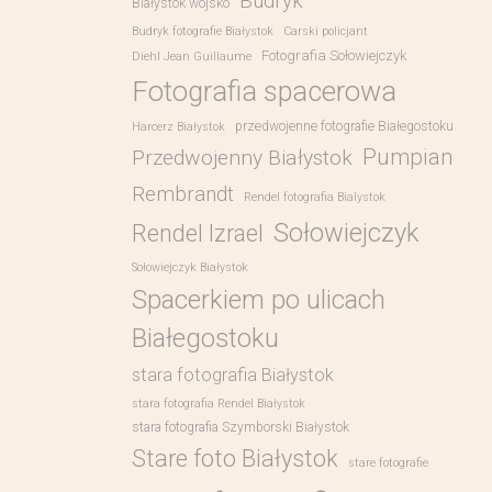
Budryk
Białystok wojsko
Budryk fotografie Białystok
Carski policjant
Fotografia Sołowiejczyk
Diehl Jean Guillaume
Fotografia spacerowa
przedwojenne fotografie Białegostoku
Harcerz Białystok
Pumpian
Przedwojenny Białystok
Rembrandt
Rendel fotografia Bialystok
Sołowiejczyk
Rendel Izrael
Sołowiejczyk Białystok
Spacerkiem po ulicach
Białegostoku
stara fotografia Białystok
stara fotografia Rendel Białystok
stara fotografia Szymborski Białystok
Stare foto Białystok
stare fotografie