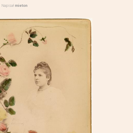
Napisał
mieton