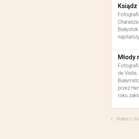
Ksiądz
Fotografi
Charasza 
Białystok
najstarsz
Młody 
Fotografi
de Visite
Białymsto
przez He
roku zakł
Matka z dz