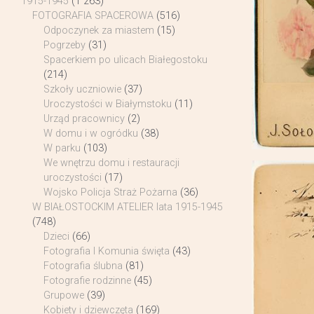
1915-1945
(1 263)
FOTOGRAFIA SPACEROWA
(516)
Odpoczynek za miastem
(15)
Pogrzeby
(31)
Spacerkiem po ulicach Białegostoku
(214)
Szkoły uczniowie
(37)
Uroczystości w Białymstoku
(11)
Urząd pracownicy
(2)
W domu i w ogródku
(38)
W parku
(103)
We wnętrzu domu i restauracji
uroczystości
(17)
Wojsko Policja Straż Pożarna
(36)
W BIAŁOSTOCKIM ATELIER lata 1915-1945
(748)
Dzieci
(66)
Fotografia I Komunia święta
(43)
Fotografia ślubna
(81)
Fotografie rodzinne
(45)
Grupowe
(39)
Kobiety i dziewczęta
(169)