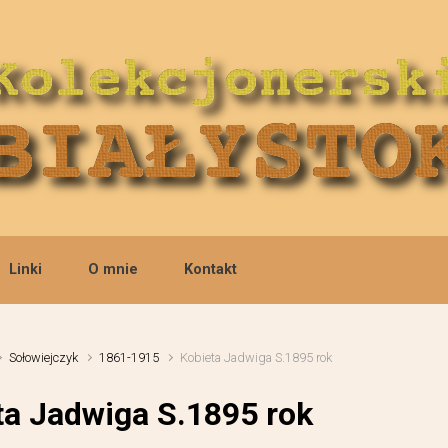
Linki
O mnie
Kontakt
Sołowiejczyk
1861-1915
Kobieta Jadwiga S.1895 rok
ta Jadwiga S.1895 rok