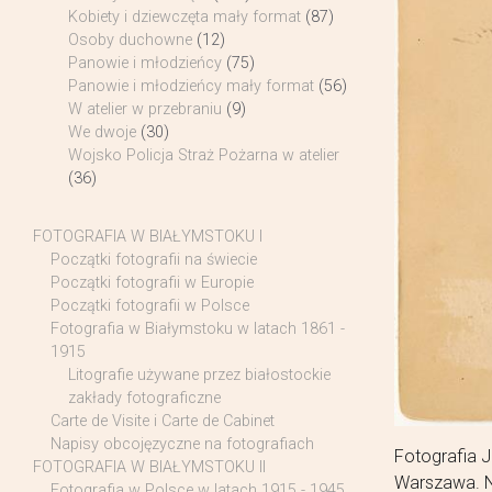
Kobiety i dziewczęta mały format
(87)
Osoby duchowne
(12)
Panowie i młodzieńcy
(75)
Panowie i młodzieńcy mały format
(56)
W atelier w przebraniu
(9)
We dwoje
(30)
Wojsko Policja Straż Pożarna w atelier
(36)
FOTOGRAFIA W BIAŁYMSTOKU I
Początki fotografii na świecie
Początki fotografii w Europie
Początki fotografii w Polsce
Fotografia w Białymstoku w latach 1861 -
1915
Litografie używane przez białostockie
zakłady fotograficzne
Carte de Visite i Carte de Cabinet
Napisy obcojęzyczne na fotografiach
Fotografia J
FOTOGRAFIA W BIAŁYMSTOKU II
Warszawa. Na
Fotografia w Polsce w latach 1915 - 1945