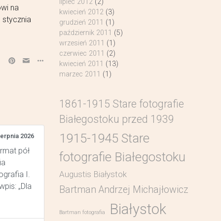
lipiec 2012
(2)
wi na
kwiecień 2012
(3)
 stycznia
grudzień 2011
(1)
październik 2011
(5)
wrzesień 2011
(1)
czerwiec 2011
(2)
kwiecień 2011
(13)
marzec 2011
(1)
1861-1915 Stare fotografie
Białegostoku przed 1939
1915-1945 Stare
ierpnia 2026
ormat pół
fotografie Białegostoku
ia
Augustis Białystok
grafia I.
pis: „Dla
Bartman Andrzej Michajłowicz
Białystok
Bartman fotografia