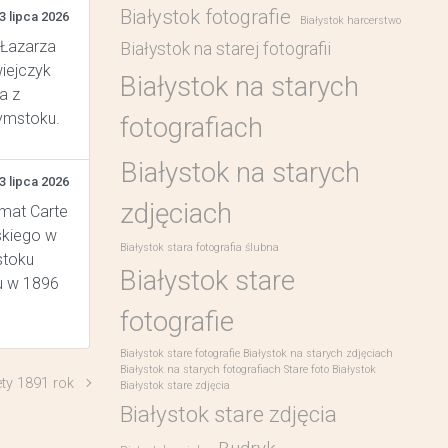
Białystok fotografie
3 lipca 2026
Białystok harcerstwo
 Łazarza
Białystok na starej fotografii
wiejczyk
Białystok na starych
a z
łymstoku.
fotografiach
Białystok na starych
3 lipca 2026
zdjęciach
rmat Carte
skiego w
Białystok stara fotografia ślubna
stoku
Białystok stare
u w 1896
fotografie
Białystok stare fotografie Białystok na starych zdjęciach
Białystok na starych fotografiach Stare foto Białystok
ty 1891 rok
Białystok stare zdjęcia
Białystok stare zdjęcia