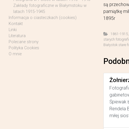
są przechow
Zakłady fotograficzne w Białymstoku w
pamiątkę mil
latach 1915-1945
Informacja o ciasteczkach (cookies)
1895r
Kontakt
Linki
1861-1915
Literatura
starych fotograf
Polecane strony
Białystok stare f
Polityka Cookies
O mnie
Podobn
Żołnier
Fotografi
gabinetow
Śpiewak Ł
Rendela B
miłej sios