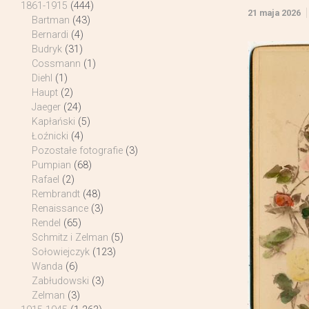
1861-1915
(444)
21 maja 2026
Bartman
(43)
Bernardi
(4)
Budryk
(31)
Cossmann
(1)
Diehl
(1)
Haupt
(2)
Jaeger
(24)
Kapłański
(5)
Łoźnicki
(4)
Pozostałe fotografie
(3)
Pumpian
(68)
Rafael
(2)
Rembrandt
(48)
Renaissance
(3)
Rendel
(65)
Schmitz i Zelman
(5)
Sołowiejczyk
(123)
Wanda
(6)
Zabłudowski
(3)
Zelman
(3)