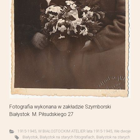
Fotografia wykonana w zakładzie Szymborski
Białystok M. Piłsudskiego 27
1915-1945
,
W BIAŁOSTOCKIM ATELIER lata 1915-1945
,
We dwoje
Białystok
,
Białystok na starych fotografiach
,
Białystok na starych