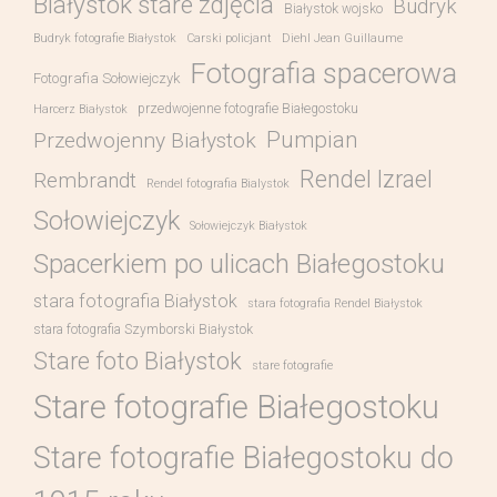
Białystok stare zdjęcia
Budryk
Białystok wojsko
Budryk fotografie Białystok
Carski policjant
Diehl Jean Guillaume
Fotografia spacerowa
Fotografia Sołowiejczyk
przedwojenne fotografie Białegostoku
Harcerz Białystok
Pumpian
Przedwojenny Białystok
Rendel Izrael
Rembrandt
Rendel fotografia Bialystok
Sołowiejczyk
Sołowiejczyk Białystok
Spacerkiem po ulicach Białegostoku
stara fotografia Białystok
stara fotografia Rendel Białystok
stara fotografia Szymborski Białystok
Stare foto Białystok
stare fotografie
Stare fotografie Białegostoku
Stare fotografie Białegostoku do