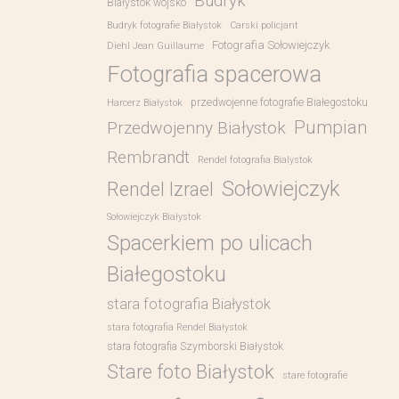
Budryk
Białystok wojsko
Budryk fotografie Białystok
Carski policjant
Fotografia Sołowiejczyk
Diehl Jean Guillaume
Fotografia spacerowa
przedwojenne fotografie Białegostoku
Harcerz Białystok
Pumpian
Przedwojenny Białystok
Rembrandt
Rendel fotografia Bialystok
Sołowiejczyk
Rendel Izrael
Sołowiejczyk Białystok
Spacerkiem po ulicach
Białegostoku
stara fotografia Białystok
stara fotografia Rendel Białystok
stara fotografia Szymborski Białystok
Stare foto Białystok
stare fotografie