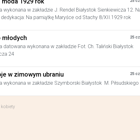
a moda 1929 rok
25 c
a wykonana w zakładzie J. Rendel Białystok Sienkiewicza 12. N
dedykacja: Na pamiątkę Maryśce od Stachy 8/XII.1929 rok
 młodych
25 c
a datowana wykonana w zakładzie Fot. Ch. Taliński Białystok
cza 24
je w zimowym ubraniu
25 c
a wykonana w zakładzie Szymborski Białystok M. Piłsudskiego
 kobiety