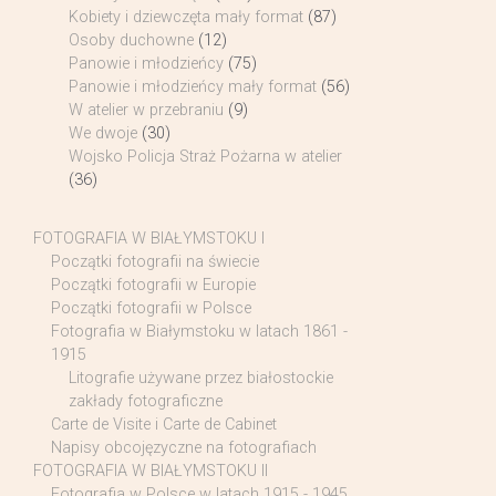
Kobiety i dziewczęta mały format
(87)
Osoby duchowne
(12)
Panowie i młodzieńcy
(75)
Panowie i młodzieńcy mały format
(56)
W atelier w przebraniu
(9)
We dwoje
(30)
Wojsko Policja Straż Pożarna w atelier
(36)
FOTOGRAFIA W BIAŁYMSTOKU I
Początki fotografii na świecie
Początki fotografii w Europie
Początki fotografii w Polsce
Fotografia w Białymstoku w latach 1861 -
1915
Litografie używane przez białostockie
zakłady fotograficzne
Carte de Visite i Carte de Cabinet
Napisy obcojęzyczne na fotografiach
FOTOGRAFIA W BIAŁYMSTOKU II
Fotografia w Polsce w latach 1915 - 1945