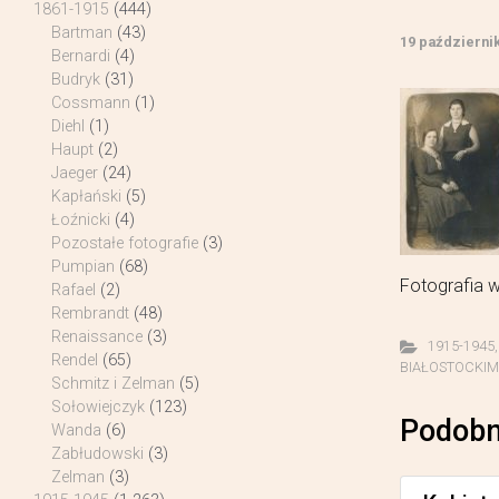
1861-1915
(444)
Bartman
(43)
19 październi
Bernardi
(4)
Budryk
(31)
Cossmann
(1)
Diehl
(1)
Haupt
(2)
Jaeger
(24)
Kapłański
(5)
Łoźnicki
(4)
Pozostałe fotografie
(3)
Pumpian
(68)
Fotografia 
Rafael
(2)
Rembrandt
(48)
Renaissance
(3)
1915-1945
Rendel
(65)
BIAŁOSTOCKIM A
Schmitz i Zelman
(5)
Sołowiejczyk
(123)
Podobn
Wanda
(6)
Zabłudowski
(3)
Zelman
(3)