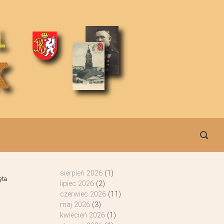
sierpień 2026
(1)
ęta
lipiec 2026
(2)
czerwiec 2026
(11)
maj 2026
(3)
kwiecień 2026
(1)