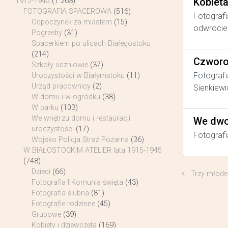
Kobiet
1915-1945
(1 263)
FOTOGRAFIA SPACEROWA
(516)
Fotografi
Odpoczynek za miastem
(15)
odwrocie 
Pogrzeby
(31)
Spacerkiem po ulicach Białegostoku
(214)
Czworo
Szkoły uczniowie
(37)
Fotografi
Uroczystości w Białymstoku
(11)
Urząd pracownicy
(2)
Sienkiewi
W domu i w ogródku
(38)
W parku
(103)
We wnętrzu domu i restauracji
We dwo
uroczystości
(17)
Fotografi
Wojsko Policja Straż Pożarna
(36)
W BIAŁOSTOCKIM ATELIER lata 1915-1945
(748)
Dzieci
(66)
Trzy młode
Fotografia I Komunia święta
(43)
Fotografia ślubna
(81)
Fotografie rodzinne
(45)
Grupowe
(39)
Kobiety i dziewczęta
(169)