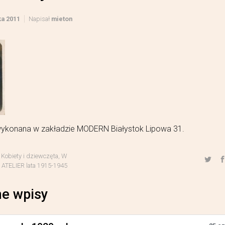
ka 2011
Napisał
mieton
wykonana w zakładzie MODERN Białystok Lipowa 31.
,
Kobiety i dziewczęta
,
W
TELIER lata 1915-1945
e wpisy