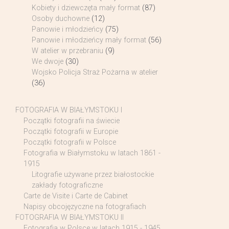
Kobiety i dziewczęta mały format
(87)
Osoby duchowne
(12)
Panowie i młodzieńcy
(75)
Panowie i młodzieńcy mały format
(56)
W atelier w przebraniu
(9)
We dwoje
(30)
Wojsko Policja Straż Pożarna w atelier
(36)
FOTOGRAFIA W BIAŁYMSTOKU I
Początki fotografii na świecie
Początki fotografii w Europie
Początki fotografii w Polsce
Fotografia w Białymstoku w latach 1861 -
1915
Litografie używane przez białostockie
zakłady fotograficzne
Carte de Visite i Carte de Cabinet
Napisy obcojęzyczne na fotografiach
FOTOGRAFIA W BIAŁYMSTOKU II
Fotografia w Polsce w latach 1915 - 1945