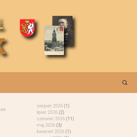
sierpień 2026
(1)
ęta
lipiec 2026
(2)
czerwiec 2026
(11)
maj 2026
(3)
kwiecień 2026
(1)