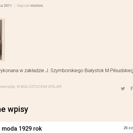
ka 2011
Napisał
mieton
wykonana w zakładzie J. Szymborskiego Białystok M.Piłsudskie
ziewczęta
,
W BIAŁOSTOCKIM ATELIER
e wpisy
a moda 1929 rok
25 c