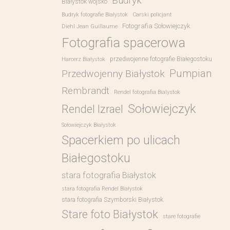
Budryk
Białystok wojsko
Budryk fotografie Białystok
Carski policjant
Fotografia Sołowiejczyk
Diehl Jean Guillaume
Fotografia spacerowa
przedwojenne fotografie Białegostoku
Harcerz Białystok
Pumpian
Przedwojenny Białystok
Rembrandt
Rendel fotografia Bialystok
Sołowiejczyk
Rendel Izrael
Sołowiejczyk Białystok
Spacerkiem po ulicach
Białegostoku
stara fotografia Białystok
stara fotografia Rendel Białystok
stara fotografia Szymborski Białystok
Stare foto Białystok
stare fotografie