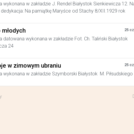
a wykonana w zakładzie J. Rendel Białystok Sienkiewicza 12. N
dedykacja: Na pamiątkę Maryśce od Stachy 8/XII.1929 rok
 młodych
25 c
a datowana wykonana w zakładzie Fot. Ch. Taliński Białystok
cza 24
je w zimowym ubraniu
25 c
a wykonana w zakładzie Szymborski Białystok M. Piłsudskiego
y