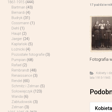
1861-1915
(444)
17 październi
Bartman
(43)
Bernardi
(4)
Budryk
(31)
Cossmann
(1)
Diehl
(1)
Haupt
(2)
Jaeger
(24)
Kapłański
(5)
Łoźnicki
(4)
Pozostałe fotografie
(3)
Fotografia 
Pumpian
(68)
Rafael
(2)
Rembrandt
(48)
Kobiety i d
Renaissance
(3)
lata 1915-1945
Rendel
(65)
Schmitz i Zelman
(5)
Podobn
Sołowiejczyk
(123)
Wanda
(6)
Zabłudowski
(3)
Zelman
(3)
Kobiet