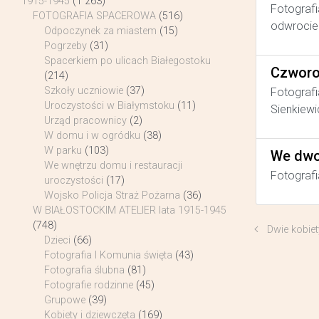
1915-1945
(1 263)
Fotografi
FOTOGRAFIA SPACEROWA
(516)
odwrocie 
Odpoczynek za miastem
(15)
Pogrzeby
(31)
Spacerkiem po ulicach Białegostoku
Czworo
(214)
Szkoły uczniowie
(37)
Fotografi
Uroczystości w Białymstoku
(11)
Sienkiewi
Urząd pracownicy
(2)
W domu i w ogródku
(38)
W parku
(103)
We dwo
We wnętrzu domu i restauracji
Fotografi
uroczystości
(17)
Wojsko Policja Straż Pożarna
(36)
W BIAŁOSTOCKIM ATELIER lata 1915-1945
(748)
Dwie kobiet
Dzieci
(66)
Fotografia I Komunia święta
(43)
Fotografia ślubna
(81)
Fotografie rodzinne
(45)
Grupowe
(39)
Kobiety i dziewczęta
(169)