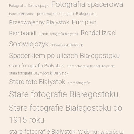
Fotografia spacerowa
Fotografia Sołowiejczyk
przedwojenne fotografie Białegostoku
Harcerz Białystok
Pumpian
Przedwojenny Białystok
Rendel Izrael
Rembrandt
Rendel fotografia Bialystok
Sołowiejczyk
Sołowiejczyk Białystok
Spacerkiem po ulicach Białegostoku
stara fotografia Białystok
stara fotografia Rendel Białystok
stara fotografia Szymborski Białystok
Stare foto Białystok
stare fotografie
Stare fotografie Białegostoku
Stare fotografie Białegostoku do
1915 roku
stare fotografie Białystok
W domu i w ogródku