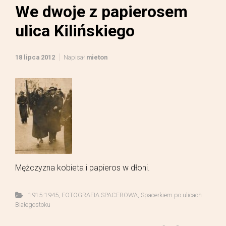
We dwoje z papierosem
ulica Kilińskiego
18 lipca 2012
Napisał
mieton
Mężczyzna kobieta i papieros w dłoni.
1915-1945
,
FOTOGRAFIA SPACEROWA
,
Spacerkiem po ulicach
Białegostoku