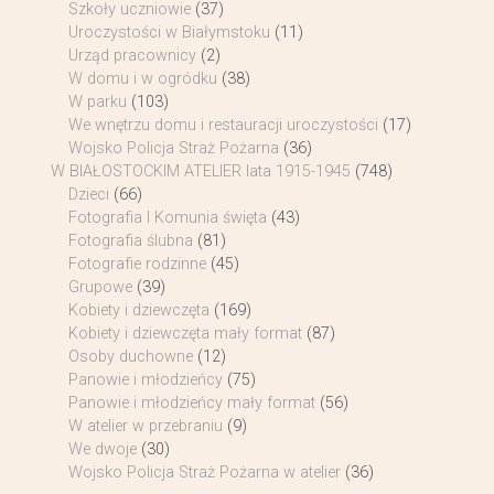
Szkoły uczniowie
(37)
Uroczystości w Białymstoku
(11)
Urząd pracownicy
(2)
W domu i w ogródku
(38)
W parku
(103)
We wnętrzu domu i restauracji uroczystości
(17)
Wojsko Policja Straż Pożarna
(36)
W BIAŁOSTOCKIM ATELIER lata 1915-1945
(748)
Dzieci
(66)
Fotografia I Komunia święta
(43)
Fotografia ślubna
(81)
Fotografie rodzinne
(45)
Grupowe
(39)
Kobiety i dziewczęta
(169)
Kobiety i dziewczęta mały format
(87)
Osoby duchowne
(12)
Panowie i młodzieńcy
(75)
Panowie i młodzieńcy mały format
(56)
W atelier w przebraniu
(9)
We dwoje
(30)
Wojsko Policja Straż Pożarna w atelier
(36)