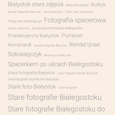
Białystok stare zdjęcia
Budryk
Białystok wojsko
Budryk fotografie Białystok
Carski policjant
Diehl Jean Guillaume
Fotografia spacerowa
Fotografia Sołowiejczyk
przedwojenne fotografie Białegostoku
Harcerz Białystok
Pumpian
Przedwojenny Białystok
Rendel Izrael
Rembrandt
Rendel fotografia Bialystok
Sołowiejczyk
Sołowiejczyk Białystok
Spacerkiem po ulicach Białegostoku
stara fotografia Białystok
stara fotografia Rendel Białystok
stara fotografia Szymborski Białystok
Stare foto Białystok
stare fotografie
Stare fotografie Białegostoku
Stare fotografie Białegostoku do