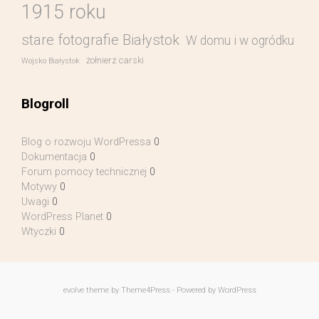
1915 roku
stare fotografie Białystok
W domu i w ogródku
żołnierz carski
Wojsko Białystok
Blogroll
Blog o rozwoju WordPressa
0
Dokumentacja
0
Forum pomocy technicznej
0
Motywy
0
Uwagi
0
WordPress Planet
0
Wtyczki
0
evolve
theme by Theme4Press - Powered by
WordPress