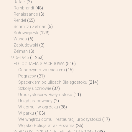
Rafael
(2)
Rembrandt
(48)
Renaissance
(3)
Rendel
(65)
Schmitz i Zelman
(5)
Sołowiejczyk
(123)
Wanda
(6)
Zabłudowski
(3)
Zelman
(3)
1915-1945
(1 263)
FOTOGRAFIA SPACEROWA
(516)
Odpoczynek za miastem
(15)
Pogrzeby
(31)
Spacerkiem po ulicach Białegostoku
(214)
Szkoły uczniowie
(37)
Uroczystości w Białymstoku
(11)
Urząd pracownicy
(2)
W domu i w ogródku
(38)
W parku
(103)
We wnętrzu domu i restauracji uroczystości
(17)
Wojsko Policja Straż Pożarna
(36)
W BIAŁOSTOCKIM ATELIER lata 1915-1945
(748)