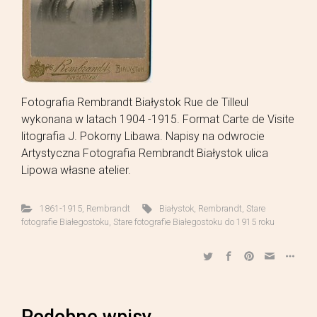
Fotografia Rembrandt Białystok Rue de Tilleul
wykonana w latach 1904 -1915. Format Carte de Visite
litografia J. Pokorny Libawa. Napisy na odwrocie
Artystyczna Fotografia Rembrandt Białystok ulica
Lipowa własne atelier.
1861-1915
,
Rembrandt
Białystok
,
Rembrandt
,
Stare
fotografie Białegostoku
,
Stare fotografie Białegostoku do 1915 roku
Podobne wpisy