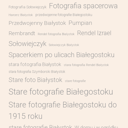
Fotografia spacerowa
Fotografia Sołowiejczyk
przedwojenne fotografie Białegostoku
Harcerz Białystok
Pumpian
Przedwojenny Białystok
Rendel Izrael
Rembrandt
Rendel fotografia Bialystok
Sołowiejczyk
Sołowiejczyk Białystok
Spacerkiem po ulicach Białegostoku
stara fotografia Białystok
stara fotografia Rendel Białystok
stara fotografia Szymborski Białystok
Stare foto Białystok
stare fotografie
Stare fotografie Białegostoku
Stare fotografie Białegostoku do
1915 roku
stare fotografie Białystok
W domu i w ogródku