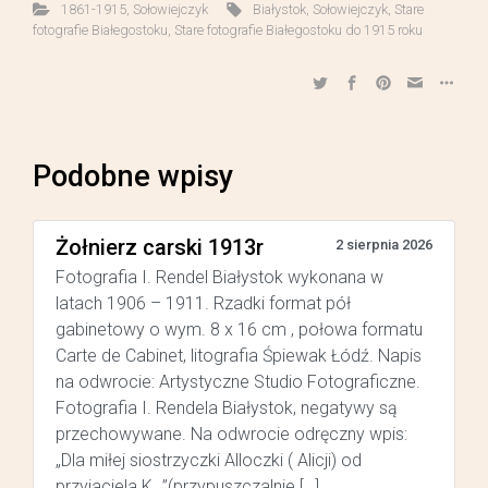
1861-1915
,
Sołowiejczyk
Białystok
,
Sołowiejczyk
,
Stare
fotografie Białegostoku
,
Stare fotografie Białegostoku do 1915 roku
Podobne wpisy
Żołnierz carski 1913r
2 sierpnia 2026
Fotografia I. Rendel Białystok wykonana w
latach 1906 – 1911. Rzadki format pół
gabinetowy o wym. 8 x 16 cm , połowa formatu
Carte de Cabinet, litografia Śpiewak Łódź. Napis
na odwrocie: Artystyczne Studio Fotograficzne.
Fotografia I. Rendela Białystok, negatywy są
przechowywane. Na odwrocie odręczny wpis:
„Dla miłej siostrzyczki Alloczki ( Alicji) od
przyjaciela K…”(przypuszczalnie […]