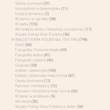
Szkoły uczniowie
(37)
Uroczystości w Białymstoku
(11)
Urząd pracownicy
(2)
W domu i w ogródku
(38)
W parku
(103)
We wnętrzu domu i restauracji uroczystości
(17)
Wojsko Policja Straż Pożarna
(36)
W BIAŁOSTOCKIM ATELIER lata 1915-1945
(748)
Dzieci
(66)
Fotografia I Komunia święta
(43)
Fotografia ślubna
(81)
Fotografie rodzinne
(45)
Grupowe
(39)
Kobiety i dziewczęta
(169)
Kobiety i dziewczęta mały format
(87)
Osoby duchowne
(12)
Panowie i młodzieńcy
(75)
Panowie i młodzieńcy mały format
(56)
W atelier w przebraniu
(9)
We dwoje
(30)
Wojsko Policja Straż Pożarna w atelier
(36)