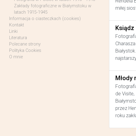
Rendela B
Zakłady fotograficzne w Białymstoku w
miłej sios
latach 1915-1945
Informacja o ciasteczkach (cookies)
Kontakt
Ksiądz
Linki
Fotografi
Literatura
Charasza 
Polecane strony
Białystok
Polityka Cookies
O mnie
najstarsz
Młody 
Fotografi
de Visite
Białymsto
przez He
roku zakł