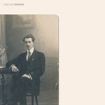
Napisał
mieton