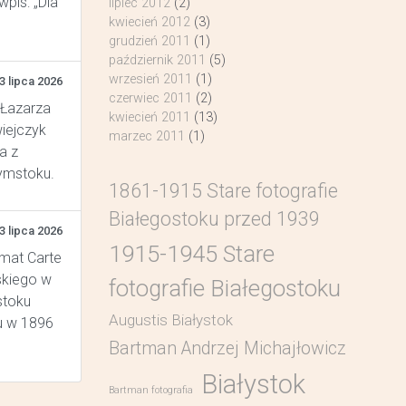
pis: „Dla
lipiec 2012
(2)
kwiecień 2012
(3)
grudzień 2011
(1)
październik 2011
(5)
wrzesień 2011
(1)
3 lipca 2026
czerwiec 2011
(2)
 Łazarza
kwiecień 2011
(13)
wiejczyk
marzec 2011
(1)
a z
łymstoku.
1861-1915 Stare fotografie
Białegostoku przed 1939
3 lipca 2026
1915-1945 Stare
rmat Carte
skiego w
fotografie Białegostoku
stoku
Augustis Białystok
u w 1896
Bartman Andrzej Michajłowicz
Białystok
Bartman fotografia