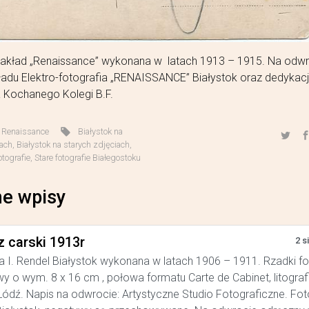
Zakład „Renaissance” wykonana w latach 1913 – 1915. Na odwr
adu Elektro-fotografia „RENAISSANCE” Białystok oraz dedykacj
 Kochanego Kolegi B.F.
,
Renaissance
Białystok na
iach
,
Białystok na starych zdjęciach
,
otografie
,
Stare fotografie Białegostoku
e wpisy
z carski 1913r
2 s
a I. Rendel Białystok wykonana w latach 1906 – 1911. Rzadki f
y o wym. 8 x 16 cm , połowa formatu Carte de Cabinet, litograf
ódź. Napis na odwrocie: Artystyczne Studio Fotograficzne. Foto