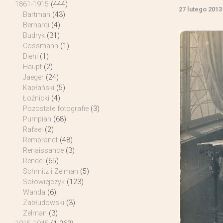
1861-1915
(444)
27 lutego 2013
Bartman
(43)
Bernardi
(4)
Budryk
(31)
Cossmann
(1)
Diehl
(1)
Haupt
(2)
Jaeger
(24)
Kapłański
(5)
Łoźnicki
(4)
Pozostałe fotografie
(3)
Pumpian
(68)
Rafael
(2)
Rembrandt
(48)
Renaissance
(3)
Rendel
(65)
Schmitz i Zelman
(5)
Sołowiejczyk
(123)
Wanda
(6)
Zabłudowski
(3)
Zelman
(3)