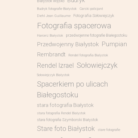
Budryk
Białystok wojsko
Budryk fotografie Białystok
Carski policjant
Fotografia Sołowiejczyk
Diehl Jean Guillaume
Fotografia spacerowa
przedwojenne fotografie Białegostoku
Harcerz Białystok
Pumpian
Przedwojenny Białystok
Rembrandt
Rendel fotografia Bialystok
Sołowiejczyk
Rendel Izrael
Sołowiejczyk Białystok
Spacerkiem po ulicach
Białegostoku
stara fotografia Białystok
stara fotografia Rendel Białystok
stara fotografia Szymborski Białystok
Stare foto Białystok
stare fotografie