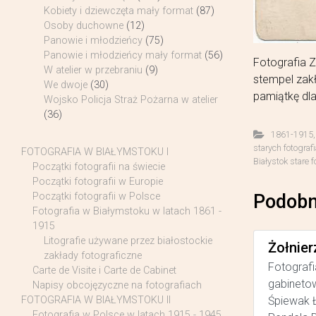
Kobiety i dziewczęta mały format
(87)
Osoby duchowne
(12)
Panowie i młodzieńcy
(75)
Panowie i młodzieńcy mały format
(56)
Fotografia 
W atelier w przebraniu
(9)
stempel zakł
We dwoje
(30)
pamiątkę dla
Wojsko Policja Straż Pożarna w atelier
(36)
1861-1915
starych fotograf
FOTOGRAFIA W BIAŁYMSTOKU I
Białystok stare f
Początki fotografii na świecie
Początki fotografii w Europie
Podobn
Początki fotografii w Polsce
Fotografia w Białymstoku w latach 1861 -
1915
Litografie używane przez białostockie
Żołnier
zakłady fotograficzne
Fotografi
Carte de Visite i Carte de Cabinet
gabinetow
Napisy obcojęzyczne na fotografiach
Śpiewak Ł
FOTOGRAFIA W BIAŁYMSTOKU II
Fotografia w Polsce w latach 1915 - 1945