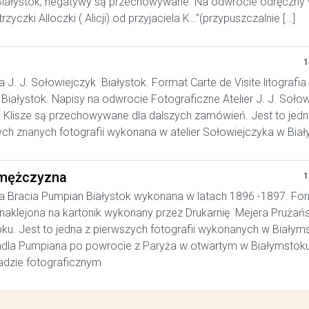
iałystok, negatywy są przechowywane. Na odwrocie odręczny w
trzyczki Alloczki ( Alicji) od przyjaciela K…”(przypuszczalnie […]
1
a J. J. Sołowiejczyk Białystok. Format Carte de Visite litografia
Białystok. Napisy na odwrocie Fotograficzne Atelier J. J. Soło
. Klisze są przechowywane dla dalszych zamówień. Jest to jedn
ych znanych fotografii wykonana w atelier Sołowiejczyka w Bia
mężczyzna
1
a Bracia Pumpian Białystok wykonana w latach 1896 -1897. Fo
, naklejona na kartonik wykonany przez Drukarnię Mejera Prużań
ku. Jest to jedna z pierwszych fotografii wykonanych w Białym
ndla Pumpiana po powrocie z Paryża w otwartym w Białymstok
adzie fotograficznym