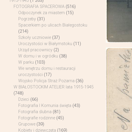
1915-1945
(1 263)
FOTOGRAFIA SPACEROWA
(516)
Odpoczynek za miastem
(15)
Pogrzeby
(31)
Spacerkiem po ulicach Białegostoku
(214)
Szkoły uczniowie
(37)
Uroczystości w Białymstoku
(11)
Urząd pracownicy
(2)
W domu i w ogródku
(38)
W parku
(103)
We wnętrzu domu i restauracji
uroczystości
(17)
Wojsko Policja Straż Pożarna
(36)
W BIAŁOSTOCKIM ATELIER lata 1915-1945
(748)
Dzieci
(66)
Fotografia I Komunia święta
(43)
Fotografia ślubna
(81)
Fotografie rodzinne
(45)
Grupowe
(39)
Kobiety i dziewczęta
(169)