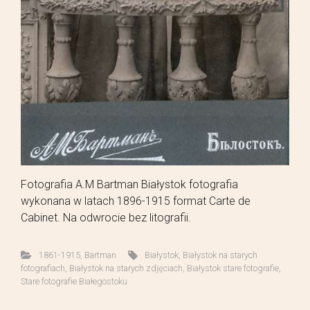
Fotografia A.M Bartman Białystok fotografia
wykonana w latach 1896-1915 format Carte de
Cabinet. Na odwrocie bez litografii.
1861-1915
,
Bartman
Białystok
,
Białystok na starych
fotografiach
,
Białystok na starych zdjęciach
,
Białystok stare fotografie
,
Stare fotografie Białegostoku