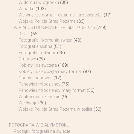
W domu i w ogródku
(38)
W parku
(103)
We wnętrzu domu i restauracji uroczystości
(17)
Wojsko Policja Straż Pożarna
(36)
W BIAŁOSTOCKIM ATELIER lata 1915-1945
(748)
Dzieci
(66)
Fotografia I Komunia święta
(43)
Fotografia ślubna
(81)
Fotografie rodzinne
(45)
Grupowe
(39)
Kobiety i dziewczęta
(169)
Kobiety i dziewczęta mały format
(87)
Osoby duchowne
(12)
Panowie i młodzieńcy
(75)
Panowie i młodzieńcy mały format
(56)
W atelier w przebraniu
(9)
We dwoje
(30)
Wojsko Policja Straż Pożarna w atelier
(36)
FOTOGRAFIA W BIAŁYMSTOKU I
Początki fotografii na świecie