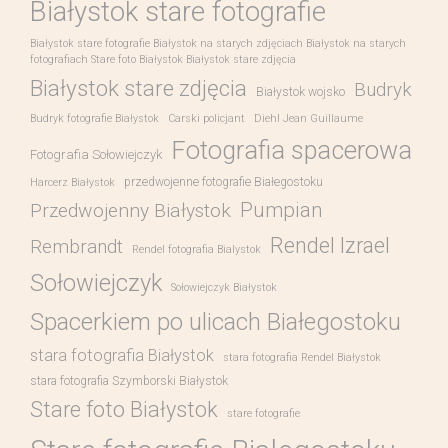
Białystok stare fotografie
Białystok stare fotografie Białystok na starych zdjęciach Białystok na starych
fotografiach Stare foto Białystok Białystok stare zdjęcia
Białystok stare zdjęcia
Budryk
Białystok wojsko
Budryk fotografie Białystok
Carski policjant
Diehl Jean Guillaume
Fotografia spacerowa
Fotografia Sołowiejczyk
przedwojenne fotografie Białegostoku
Harcerz Białystok
Pumpian
Przedwojenny Białystok
Rendel Izrael
Rembrandt
Rendel fotografia Bialystok
Sołowiejczyk
Sołowiejczyk Białystok
Spacerkiem po ulicach Białegostoku
stara fotografia Białystok
stara fotografia Rendel Białystok
stara fotografia Szymborski Białystok
Stare foto Białystok
stare fotografie