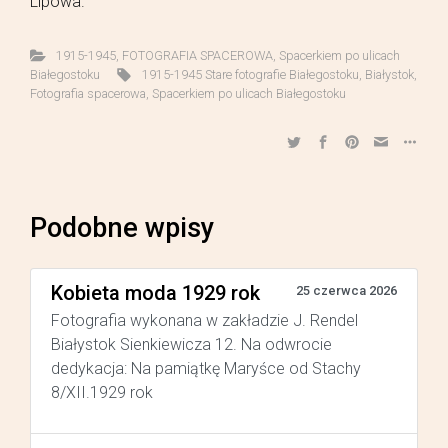
Lipowa.
1915-1945
,
FOTOGRAFIA SPACEROWA
,
Spacerkiem po ulicach
Białegostoku
1915-1945 Stare fotografie Białegostoku
,
Białystok
,
Fotografia spacerowa
,
Spacerkiem po ulicach Białegostoku
Podobne wpisy
Kobieta moda 1929 rok
25 czerwca 2026
Fotografia wykonana w zakładzie J. Rendel
Białystok Sienkiewicza 12. Na odwrocie
dedykacja: Na pamiątkę Maryśce od Stachy
8/XII.1929 rok