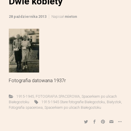
Dwie kobiety
28 października 2013
Napisał
mieton
Fotografia datowana 1937r
1915-1945
,
FOTOGRAFIA SPACEROWA
,
Spacerkiem po ulicach
Białegostoku
1915-1945 Stare fotografie Białegostoku
,
Białystok
,
Fotografia spacerowa
,
Spacerkiem po ulicach Białegostoku