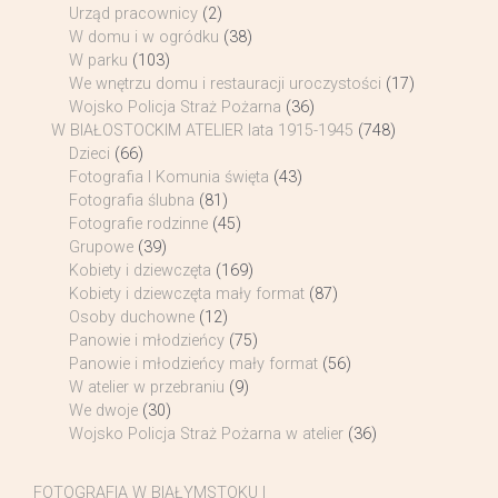
Urząd pracownicy
(2)
W domu i w ogródku
(38)
W parku
(103)
We wnętrzu domu i restauracji uroczystości
(17)
Wojsko Policja Straż Pożarna
(36)
W BIAŁOSTOCKIM ATELIER lata 1915-1945
(748)
Dzieci
(66)
Fotografia I Komunia święta
(43)
Fotografia ślubna
(81)
Fotografie rodzinne
(45)
Grupowe
(39)
Kobiety i dziewczęta
(169)
Kobiety i dziewczęta mały format
(87)
Osoby duchowne
(12)
Panowie i młodzieńcy
(75)
Panowie i młodzieńcy mały format
(56)
W atelier w przebraniu
(9)
We dwoje
(30)
Wojsko Policja Straż Pożarna w atelier
(36)
FOTOGRAFIA W BIAŁYMSTOKU I