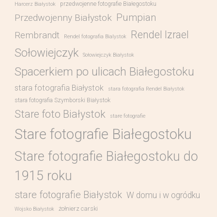
przedwojenne fotografie Białegostoku
Harcerz Białystok
Pumpian
Przedwojenny Białystok
Rendel Izrael
Rembrandt
Rendel fotografia Bialystok
Sołowiejczyk
Sołowiejczyk Białystok
Spacerkiem po ulicach Białegostoku
stara fotografia Białystok
stara fotografia Rendel Białystok
stara fotografia Szymborski Białystok
Stare foto Białystok
stare fotografie
Stare fotografie Białegostoku
Stare fotografie Białegostoku do
1915 roku
stare fotografie Białystok
W domu i w ogródku
żołnierz carski
Wojsko Białystok