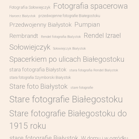
Fotografia spacerowa
Fotografia Sołowiejczyk
przedwojenne fotografie Białegostoku
Harcerz Białystok
Pumpian
Przedwojenny Białystok
Rendel Izrael
Rembrandt
Rendel fotografia Bialystok
Sołowiejczyk
Sołowiejczyk Białystok
Spacerkiem po ulicach Białegostoku
stara fotografia Białystok
stara fotografia Rendel Białystok
stara fotografia Szymborski Białystok
Stare foto Białystok
stare fotografie
Stare fotografie Białegostoku
Stare fotografie Białegostoku do
1915 roku
stare fotografie Białystok
W domu i w ogródku