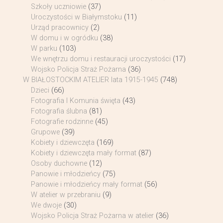
Szkoły uczniowie
(37)
Uroczystości w Białymstoku
(11)
Urząd pracownicy
(2)
W domu i w ogródku
(38)
W parku
(103)
We wnętrzu domu i restauracji uroczystości
(17)
Wojsko Policja Straż Pożarna
(36)
W BIAŁOSTOCKIM ATELIER lata 1915-1945
(748)
Dzieci
(66)
Fotografia I Komunia święta
(43)
Fotografia ślubna
(81)
Fotografie rodzinne
(45)
Grupowe
(39)
Kobiety i dziewczęta
(169)
Kobiety i dziewczęta mały format
(87)
Osoby duchowne
(12)
Panowie i młodzieńcy
(75)
Panowie i młodzieńcy mały format
(56)
W atelier w przebraniu
(9)
We dwoje
(30)
Wojsko Policja Straż Pożarna w atelier
(36)