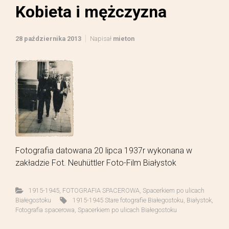
Kobieta i mężczyzna
28 października 2013
Napisał
mieton
Fotografia datowana 20 lipca 1937r wykonana w
zakładzie Fot. Neuhüttler Foto-Film Białystok
1915-1945
,
FOTOGRAFIA SPACEROWA
,
Spacerkiem po ulicach
Białegostoku
1915-1945 Stare fotografie Białegostoku
,
Białystok
,
Fotografia spacerowa
,
Spacerkiem po ulicach Białegostoku