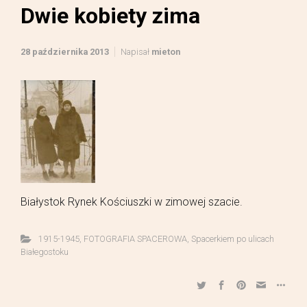
Dwie kobiety zima
28 października 2013
Napisał
mieton
Białystok Rynek Kościuszki w zimowej szacie.
1915-1945
,
FOTOGRAFIA SPACEROWA
,
Spacerkiem po ulicach
Białegostoku