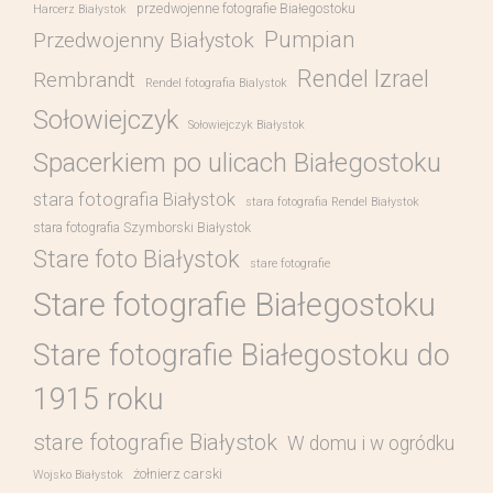
przedwojenne fotografie Białegostoku
Harcerz Białystok
Pumpian
Przedwojenny Białystok
Rendel Izrael
Rembrandt
Rendel fotografia Bialystok
Sołowiejczyk
Sołowiejczyk Białystok
Spacerkiem po ulicach Białegostoku
stara fotografia Białystok
stara fotografia Rendel Białystok
stara fotografia Szymborski Białystok
Stare foto Białystok
stare fotografie
Stare fotografie Białegostoku
Stare fotografie Białegostoku do
1915 roku
stare fotografie Białystok
W domu i w ogródku
żołnierz carski
Wojsko Białystok