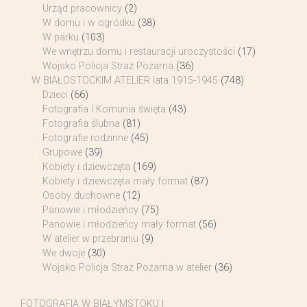
Urząd pracownicy
(2)
W domu i w ogródku
(38)
W parku
(103)
We wnętrzu domu i restauracji uroczystości
(17)
Wojsko Policja Straż Pożarna
(36)
W BIAŁOSTOCKIM ATELIER lata 1915-1945
(748)
Dzieci
(66)
Fotografia I Komunia święta
(43)
Fotografia ślubna
(81)
Fotografie rodzinne
(45)
Grupowe
(39)
Kobiety i dziewczęta
(169)
Kobiety i dziewczęta mały format
(87)
Osoby duchowne
(12)
Panowie i młodzieńcy
(75)
Panowie i młodzieńcy mały format
(56)
W atelier w przebraniu
(9)
We dwoje
(30)
Wojsko Policja Straż Pożarna w atelier
(36)
FOTOGRAFIA W BIAŁYMSTOKU I