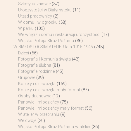
Szkoły uczniowie
(37)
Uroczystości w Białymstoku
(11)
Urząd pracownicy
(2)
W domu i w ogródku
(38)
W parku
(103)
We wnętrzu domu i restauracji uroczystości
(17)
Wojsko Policja Straż Pożarna
(36)
W BIAŁOSTOCKIM ATELIER lata 1915-1945
(748)
Dzieci
(66)
Fotografia I Komunia święta
(43)
Fotografia ślubna
(81)
Fotografie rodzinne
(45)
Grupowe
(39)
Kobiety i dziewczęta
(169)
Kobiety i dziewczęta mały format
(87)
Osoby duchowne
(12)
Panowie i młodzieńcy
(75)
Panowie i młodzieńcy mały format
(56)
W atelier w przebraniu
(9)
We dwoje
(30)
Wojsko Policja Straż Pożarna w atelier
(36)