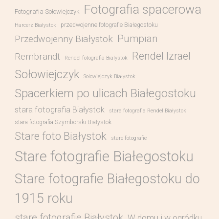
Fotografia spacerowa
Fotografia Sołowiejczyk
przedwojenne fotografie Białegostoku
Harcerz Białystok
Pumpian
Przedwojenny Białystok
Rendel Izrael
Rembrandt
Rendel fotografia Bialystok
Sołowiejczyk
Sołowiejczyk Białystok
Spacerkiem po ulicach Białegostoku
stara fotografia Białystok
stara fotografia Rendel Białystok
stara fotografia Szymborski Białystok
Stare foto Białystok
stare fotografie
Stare fotografie Białegostoku
Stare fotografie Białegostoku do
1915 roku
stare fotografie Białystok
W domu i w ogródku