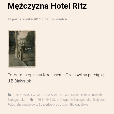
Mężczyzna Hotel Ritz
28 października 2013
Napisał
mieton
Fotografia opisana Kochanemu Czesiowi na pamiątkę
J.B Białystok
1915-1945
,
FOTOGRAFIA SPACEROWA
,
Spacerkiem po ulicach
Białegostoku
1915-1945 Stare fotografie Białegostoku
,
Białystok
,
Fotografia spacerowa
,
Spacerkiem po ulicach Białegostoku