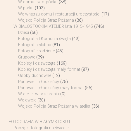
W domu i w ogródku
(38)
W parku
(103)
We wnętrzu domu i restauracji uroczystości
(17)
Wojsko Policja Straż Pożarna
(36)
W BIAŁOSTOCKIM ATELIER lata 1915-1945
(748)
Dzieci
(66)
Fotografia I Komunia święta
(43)
Fotografia ślubna
(81)
Fotografie rodzinne
(45)
Grupowe
(39)
Kobiety i dziewczęta
(169)
Kobiety i dziewczęta mały format
(87)
Osoby duchowne
(12)
Panowie i młodzieńcy
(75)
Panowie i młodzieńcy mały format
(56)
W atelier w przebraniu
(9)
We dwoje
(30)
Wojsko Policja Straż Pożarna w atelier
(36)
FOTOGRAFIA W BIAŁYMSTOKU I
Początki fotografii na świecie