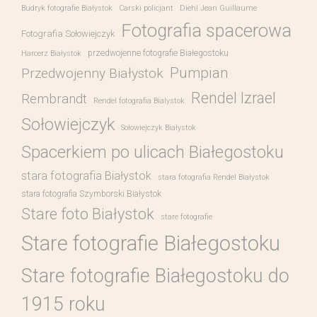
Budryk fotografie Białystok
Carski policjant
Diehl Jean Guillaume
Fotografia spacerowa
Fotografia Sołowiejczyk
przedwojenne fotografie Białegostoku
Harcerz Białystok
Pumpian
Przedwojenny Białystok
Rendel Izrael
Rembrandt
Rendel fotografia Bialystok
Sołowiejczyk
Sołowiejczyk Białystok
Spacerkiem po ulicach Białegostoku
stara fotografia Białystok
stara fotografia Rendel Białystok
stara fotografia Szymborski Białystok
Stare foto Białystok
stare fotografie
Stare fotografie Białegostoku
Stare fotografie Białegostoku do
1915 roku