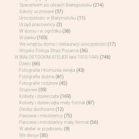
Spacerkiem po ulicach Białegostoku
(214)
Szkoły uczniowie
(37)
Uroczystości w Białymstoku
(11)
Urząd pracownicy
(2)
W domu i w ogródku
(38)
W parku
(103)
We wnętrzu domu i restauracji uroczystości
(17)
Wojsko Policja Straż Pożarna
(36)
W BIAŁOSTOCKIM ATELIER lata 1915-1945
(748)
Dzieci
(66)
Fotografia I Komunia święta
(43)
Fotografia ślubna
(81)
Fotografie rodzinne
(45)
Grupowe
(39)
Kobiety i dziewczęta
(169)
Kobiety i dziewczęta mały format
(87)
Osoby duchowne
(12)
Panowie i młodzieńcy
(75)
Panowie i młodzieńcy mały format
(56)
W atelier w przebraniu
(9)
We dwoje
(30)