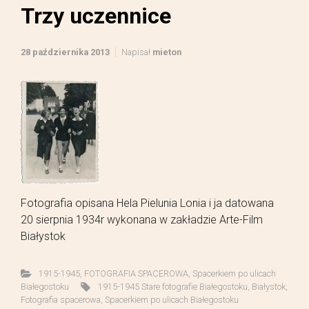
Trzy uczennice
28 października 2013
Napisał
mieton
Fotografia opisana Hela Pielunia Lonia i ja datowana
20 sierpnia 1934r wykonana w zakładzie Arte-Film
Białystok
1915-1945
,
FOTOGRAFIA SPACEROWA
,
Spacerkiem po ulicach
Białegostoku
1915-1945 Stare fotografie Białegostoku
,
Białystok
,
Fotografia spacerowa
,
Spacerkiem po ulicach Białegostoku