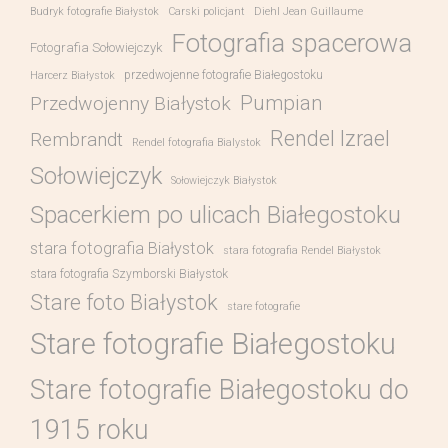
Budryk fotografie Białystok
Carski policjant
Diehl Jean Guillaume
Fotografia spacerowa
Fotografia Sołowiejczyk
przedwojenne fotografie Białegostoku
Harcerz Białystok
Pumpian
Przedwojenny Białystok
Rendel Izrael
Rembrandt
Rendel fotografia Bialystok
Sołowiejczyk
Sołowiejczyk Białystok
Spacerkiem po ulicach Białegostoku
stara fotografia Białystok
stara fotografia Rendel Białystok
stara fotografia Szymborski Białystok
Stare foto Białystok
stare fotografie
Stare fotografie Białegostoku
Stare fotografie Białegostoku do
1915 roku