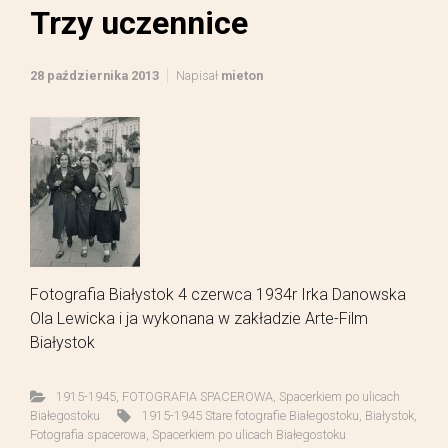
Trzy uczennice
28 października 2013
Napisał
mieton
Fotografia Białystok 4 czerwca 1934r Irka Danowska
Ola Lewicka i ja wykonana w zakładzie Arte-Film
Białystok
1915-1945
,
FOTOGRAFIA SPACEROWA
,
Spacerkiem po ulicach
Białegostoku
1915-1945 Stare fotografie Białegostoku
,
Białystok
,
Fotografia spacerowa
,
Spacerkiem po ulicach Białegostoku