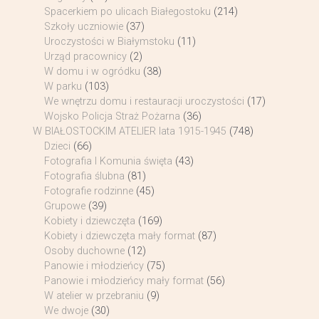
Spacerkiem po ulicach Białegostoku
(214)
Szkoły uczniowie
(37)
Uroczystości w Białymstoku
(11)
Urząd pracownicy
(2)
W domu i w ogródku
(38)
W parku
(103)
We wnętrzu domu i restauracji uroczystości
(17)
Wojsko Policja Straż Pożarna
(36)
W BIAŁOSTOCKIM ATELIER lata 1915-1945
(748)
Dzieci
(66)
Fotografia I Komunia święta
(43)
Fotografia ślubna
(81)
Fotografie rodzinne
(45)
Grupowe
(39)
Kobiety i dziewczęta
(169)
Kobiety i dziewczęta mały format
(87)
Osoby duchowne
(12)
Panowie i młodzieńcy
(75)
Panowie i młodzieńcy mały format
(56)
W atelier w przebraniu
(9)
We dwoje
(30)