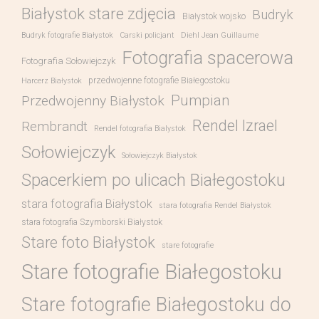
Białystok stare zdjęcia
Budryk
Białystok wojsko
Budryk fotografie Białystok
Carski policjant
Diehl Jean Guillaume
Fotografia spacerowa
Fotografia Sołowiejczyk
przedwojenne fotografie Białegostoku
Harcerz Białystok
Pumpian
Przedwojenny Białystok
Rendel Izrael
Rembrandt
Rendel fotografia Bialystok
Sołowiejczyk
Sołowiejczyk Białystok
Spacerkiem po ulicach Białegostoku
stara fotografia Białystok
stara fotografia Rendel Białystok
stara fotografia Szymborski Białystok
Stare foto Białystok
stare fotografie
Stare fotografie Białegostoku
Stare fotografie Białegostoku do