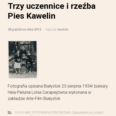
Trzy uczennice i rzeźba
Pies Kawelin
28 października 2013
Napisał
mieton
Fotografia opisana Białystok 23 sierpnia 1934r bulwary
Hela Pielunia Lonia Carapiejówna wykonana w
zakładzie Arte-Film Białystok
1915-1945
,
FOTOGRAFIA SPACEROWA
,
Spacerkiem po ulicach