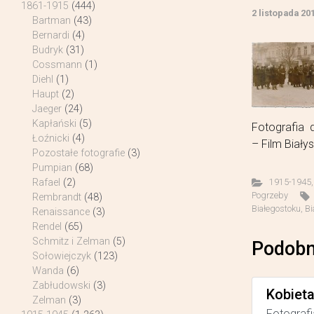
1861-1915
(444)
2 listopada 20
Bartman
(43)
Bernardi
(4)
Budryk
(31)
Cossmann
(1)
Diehl
(1)
Haupt
(2)
Jaeger
(24)
Kapłański
(5)
Fotografia d
Łoźnicki
(4)
– Film Biały
Pozostałe fotografie
(3)
Pumpian
(68)
1915-1945
Rafael
(2)
Pogrzeby
Rembrandt
(48)
Białegostoku
,
Bi
Renaissance
(3)
Rendel
(65)
Schmitz i Zelman
(5)
Podobn
Sołowiejczyk
(123)
Wanda
(6)
Zabłudowski
(3)
Kobiet
Zelman
(3)
Fotografi