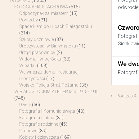
1915-1945
(1 263)
odwrocie 
FOTOGRAFIA SPACEROWA
(516)
Odpoczynek za miastem
(15)
Pogrzeby
(31)
Czworo
Spacerkiem po ulicach Białegostoku
(214)
Fotografi
Szkoły uczniowie
(37)
Sienkiewi
Uroczystości w Białymstoku
(11)
Urząd pracownicy
(2)
W domu i w ogródku
(38)
We dwo
W parku
(103)
Fotografi
We wnętrzu domu i restauracji
uroczystości
(17)
Wojsko Policja Straż Pożarna
(36)
W BIAŁOSTOCKIM ATELIER lata 1915-1945
Pogrzeb 4
(748)
Dzieci
(66)
Fotografia I Komunia święta
(43)
Fotografia ślubna
(81)
Fotografie rodzinne
(45)
Grupowe
(39)
Kobiety i dziewczęta
(169)