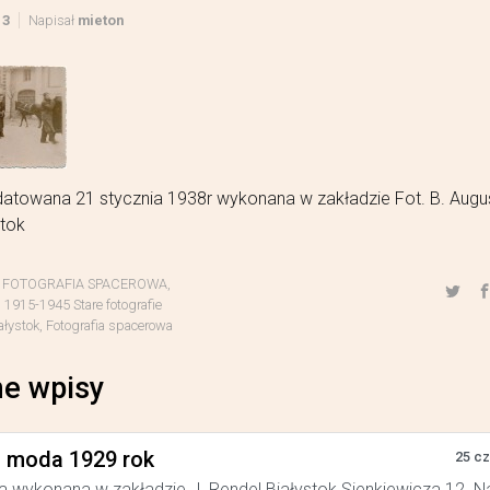
13
Napisał
mieton
atowana 21 stycznia 1938r wykonana w zakładzie Fot. B. Augus
stok
,
FOTOGRAFIA SPACEROWA
,
1915-1945 Stare fotografie
ałystok
,
Fotografia spacerowa
e wpisy
a moda 1929 rok
25 c
a wykonana w zakładzie J. Rendel Białystok Sienkiewicza 12. N