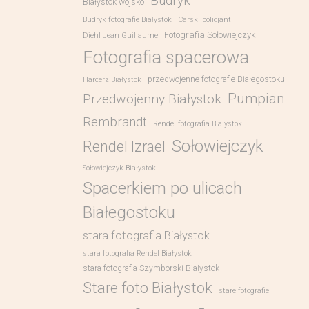
Budryk
Białystok wojsko
Budryk fotografie Białystok
Carski policjant
Fotografia Sołowiejczyk
Diehl Jean Guillaume
Fotografia spacerowa
przedwojenne fotografie Białegostoku
Harcerz Białystok
Pumpian
Przedwojenny Białystok
Rembrandt
Rendel fotografia Bialystok
Sołowiejczyk
Rendel Izrael
Sołowiejczyk Białystok
Spacerkiem po ulicach
Białegostoku
stara fotografia Białystok
stara fotografia Rendel Białystok
stara fotografia Szymborski Białystok
Stare foto Białystok
stare fotografie