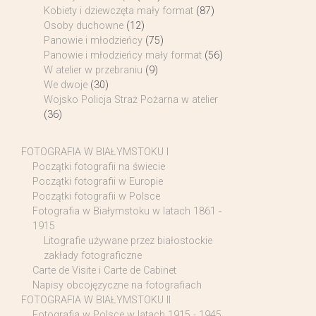
Kobiety i dziewczęta mały format
(87)
Osoby duchowne
(12)
Panowie i młodzieńcy
(75)
Panowie i młodzieńcy mały format
(56)
W atelier w przebraniu
(9)
We dwoje
(30)
Wojsko Policja Straż Pożarna w atelier
(36)
FOTOGRAFIA W BIAŁYMSTOKU I
Początki fotografii na świecie
Początki fotografii w Europie
Początki fotografii w Polsce
Fotografia w Białymstoku w latach 1861 -
1915
Litografie używane przez białostockie
zakłady fotograficzne
Carte de Visite i Carte de Cabinet
Napisy obcojęzyczne na fotografiach
FOTOGRAFIA W BIAŁYMSTOKU II
Fotografia w Polsce w latach 1915 - 1945