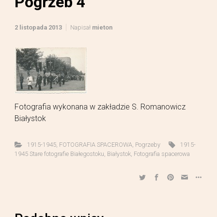
Pogrzeb 4
2 listopada 2013
Napisał
mieton
Fotografia wykonana w zakładzie S. Romanowicz
Białystok
1915-1945
,
FOTOGRAFIA SPACEROWA
,
Pogrzeby
1915-
1945 Stare fotografie Białegostoku
,
Białystok
,
Fotografia spacerowa