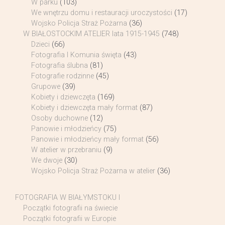
W parku
(103)
We wnętrzu domu i restauracji uroczystości
(17)
Wojsko Policja Straż Pożarna
(36)
W BIAŁOSTOCKIM ATELIER lata 1915-1945
(748)
Dzieci
(66)
Fotografia I Komunia święta
(43)
Fotografia ślubna
(81)
Fotografie rodzinne
(45)
Grupowe
(39)
Kobiety i dziewczęta
(169)
Kobiety i dziewczęta mały format
(87)
Osoby duchowne
(12)
Panowie i młodzieńcy
(75)
Panowie i młodzieńcy mały format
(56)
W atelier w przebraniu
(9)
We dwoje
(30)
Wojsko Policja Straż Pożarna w atelier
(36)
FOTOGRAFIA W BIAŁYMSTOKU I
Początki fotografii na świecie
Początki fotografii w Europie