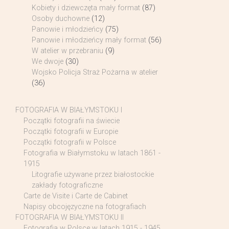
Kobiety i dziewczęta mały format
(87)
Osoby duchowne
(12)
Panowie i młodzieńcy
(75)
Panowie i młodzieńcy mały format
(56)
W atelier w przebraniu
(9)
We dwoje
(30)
Wojsko Policja Straż Pożarna w atelier
(36)
FOTOGRAFIA W BIAŁYMSTOKU I
Początki fotografii na świecie
Początki fotografii w Europie
Początki fotografii w Polsce
Fotografia w Białymstoku w latach 1861 -
1915
Litografie używane przez białostockie
zakłady fotograficzne
Carte de Visite i Carte de Cabinet
Napisy obcojęzyczne na fotografiach
FOTOGRAFIA W BIAŁYMSTOKU II
Fotografia w Polsce w latach 1915 - 1945