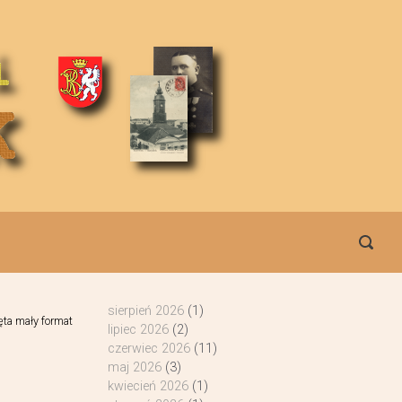
sierpień 2026
(1)
ęta mały format
lipiec 2026
(2)
czerwiec 2026
(11)
maj 2026
(3)
kwiecień 2026
(1)