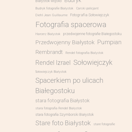
Budryk
Białystok wojsko
Budryk fotografie Białystok
Carski policjant
Fotografia Sołowiejczyk
Diehl Jean Guillaume
Fotografia spacerowa
przedwojenne fotografie Białegostoku
Harcerz Białystok
Pumpian
Przedwojenny Białystok
Rembrandt
Rendel fotografia Bialystok
Sołowiejczyk
Rendel Izrael
Sołowiejczyk Białystok
Spacerkiem po ulicach
Białegostoku
stara fotografia Białystok
stara fotografia Rendel Białystok
stara fotografia Szymborski Białystok
Stare foto Białystok
stare fotografie