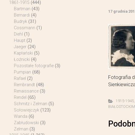
1861-1915
(444)
Bartman
(43)
17 grudnia 201
Bernardi
(4)
Budryk
(31)
Cossmann
(1)
Diehl
(1)
Haupt
(2)
Jaeger
(24)
Kapłański
(5)
Łoźnicki
(4)
Pozostałe fotografie
(3)
Pumpian
(68)
Fotografia d
Rafael
(2)
Sienkiewicza
Rembrandt
(48)
Renaissance
(3)
Rendel
(65)
1915-1945
Schmitz i Zelman
(5)
BIAŁOSTOCKIM A
Sołowiejczyk
(123)
Wanda
(6)
Podobn
Zabłudowski
(3)
Zelman
(3)