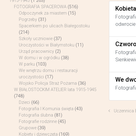
1915-1945
(1 263)
FOTOGRAFIA SPACEROWA
(516)
Kobiet
Odpoczynek za miastem
(15)
Fotografi
Pogrzeby
(31)
odwrocie 
Spacerkiem po ulicach Białegostoku
(214)
Szkoły uczniowie
(37)
Czworo
Uroczystości w Białymstoku
(11)
Urząd pracownicy
(2)
Fotografi
W domu i w ogródku
(38)
Sienkiewi
W parku
(103)
We wnętrzu domu i restauracji
uroczystości
(17)
We dwo
Wojsko Policja Straż Pożarna
(36)
Fotografi
W BIAŁOSTOCKIM ATELIER lata 1915-1945
(748)
Dzieci
(66)
Fotografia I Komunia święta
(43)
Uczennica 
Fotografia ślubna
(81)
Fotografie rodzinne
(45)
Grupowe
(39)
Kobiety i dziewczęta
(169)