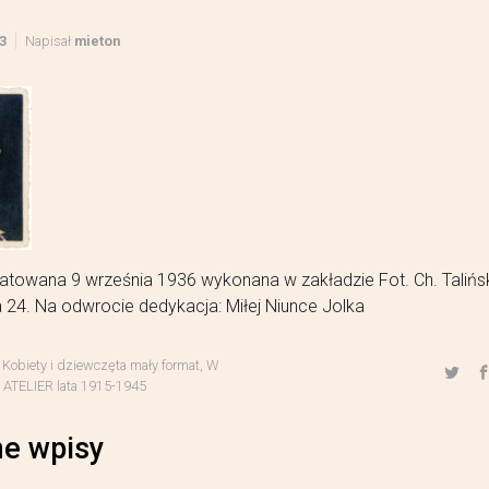
3
Napisał
mieton
atowana 9 września 1936 wykonana w zakładzie Fot. Ch. Talińsk
 24. Na odwrocie dedykacja: Miłej Niunce Jolka
,
Kobiety i dziewczęta mały format
,
W
TELIER lata 1915-1945
e wpisy