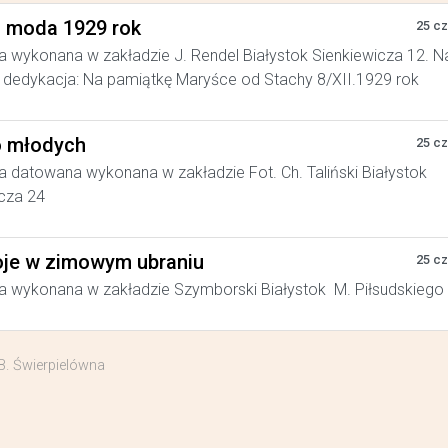
a moda 1929 rok
25 c
a wykonana w zakładzie J. Rendel Białystok Sienkiewicza 12. N
dedykacja: Na pamiątkę Maryśce od Stachy 8/XII.1929 rok
 młodych
25 c
a datowana wykonana w zakładzie Fot. Ch. Taliński Białystok
cza 24
je w zimowym ubraniu
25 c
a wykonana w zakładzie Szymborski Białystok M. Piłsudskiego
B. Świerpielówna