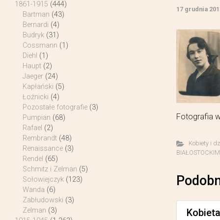
1861-1915
(444)
17 grudnia 201
Bartman
(43)
Bernardi
(4)
Budryk
(31)
Cossmann
(1)
Diehl
(1)
Haupt
(2)
Jaeger
(24)
Kapłański
(5)
Łoźnicki
(4)
Pozostałe fotografie
(3)
Fotografia w
Pumpian
(68)
Rafael
(2)
Rembrandt
(48)
Kobiety i d
Renaissance
(3)
BIAŁOSTOCKIM A
Rendel
(65)
Schmitz i Zelman
(5)
Podobn
Sołowiejczyk
(123)
Wanda
(6)
Zabłudowski
(3)
Zelman
(3)
Kobiet