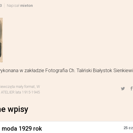
3
Napisał
mieton
ykonana w zakładzie Fotografia Ch. Taliński Białystok Sienkiew
ziewczęta mały format
,
W
TELIER lata 1915-1945
e wpisy
a moda 1929 rok
25 c