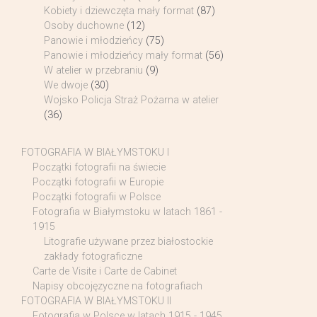
Kobiety i dziewczęta mały format
(87)
Osoby duchowne
(12)
Panowie i młodzieńcy
(75)
Panowie i młodzieńcy mały format
(56)
W atelier w przebraniu
(9)
We dwoje
(30)
Wojsko Policja Straż Pożarna w atelier
(36)
FOTOGRAFIA W BIAŁYMSTOKU I
Początki fotografii na świecie
Początki fotografii w Europie
Początki fotografii w Polsce
Fotografia w Białymstoku w latach 1861 -
1915
Litografie używane przez białostockie
zakłady fotograficzne
Carte de Visite i Carte de Cabinet
Napisy obcojęzyczne na fotografiach
FOTOGRAFIA W BIAŁYMSTOKU II
Fotografia w Polsce w latach 1915 - 1945