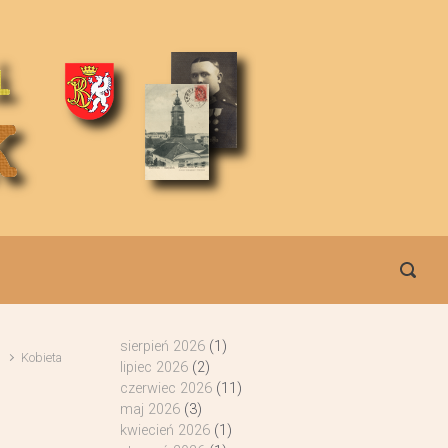
sierpień 2026
(1)
Kobieta
lipiec 2026
(2)
czerwiec 2026
(11)
maj 2026
(3)
kwiecień 2026
(1)