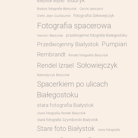
Budryk
Białystok wojsko
Budryk fotografie Białystok
Carski policjant
Fotografia Sołowiejczyk
Diehl Jean Guillaume
Fotografia spacerowa
przedwojenne fotografie Białegostoku
Harcerz Białystok
Pumpian
Przedwojenny Białystok
Rembrandt
Rendel fotografia Bialystok
Sołowiejczyk
Rendel Izrael
Sołowiejczyk Białystok
Spacerkiem po ulicach
Białegostoku
stara fotografia Białystok
stara fotografia Rendel Białystok
stara fotografia Szymborski Białystok
Stare foto Białystok
stare fotografie