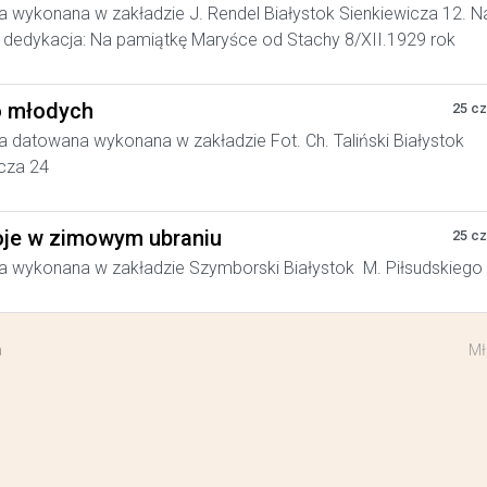
a wykonana w zakładzie J. Rendel Białystok Sienkiewicza 12. N
dedykacja: Na pamiątkę Maryśce od Stachy 8/XII.1929 rok
 młodych
25 c
a datowana wykonana w zakładzie Fot. Ch. Taliński Białystok
cza 24
je w zimowym ubraniu
25 c
a wykonana w zakładzie Szymborski Białystok M. Piłsudskiego
a
Mł