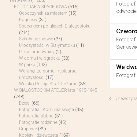
1915-1945
(1 263)
Fotografi
FOTOGRAFIA SPACEROWA
(516)
odwrocie 
Odpoczynek za miastem
(15)
Pogrzeby
(31)
Spacerkiem po ulicach Białegostoku
Czworo
(214)
Szkoły uczniowie
(37)
Fotografi
Uroczystości w Białymstoku
(11)
Sienkiewi
Urząd pracownicy
(2)
W domu i w ogródku
(38)
W parku
(103)
We dwo
We wnętrzu domu i restauracji
Fotografi
uroczystości
(17)
Wojsko Policja Straż Pożarna
(36)
W BIAŁOSTOCKIM ATELIER lata 1915-1945
(748)
Dziewczyn
Dzieci
(66)
Fotografia I Komunia święta
(43)
Fotografia ślubna
(81)
Fotografie rodzinne
(45)
Grupowe
(39)
Kobiety i dziewczęta
(169)