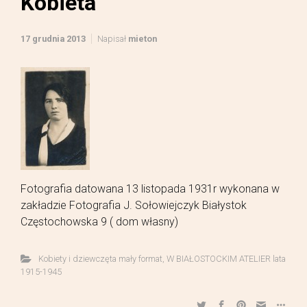
Kobieta
17 grudnia 2013
Napisał
mieton
Fotografia datowana 13 listopada 1931r wykonana w
zakładzie Fotografia J. Sołowiejczyk Białystok
Częstochowska 9 ( dom własny)
Kobiety i dziewczęta mały format
,
W BIAŁOSTOCKIM ATELIER lata
1915-1945