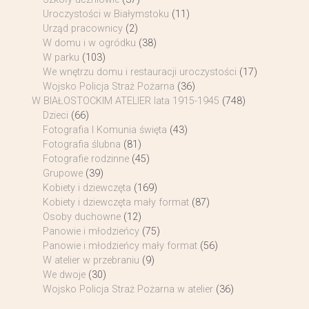
Uroczystości w Białymstoku
(11)
Urząd pracownicy
(2)
W domu i w ogródku
(38)
W parku
(103)
We wnętrzu domu i restauracji uroczystości
(17)
Wojsko Policja Straż Pożarna
(36)
W BIAŁOSTOCKIM ATELIER lata 1915-1945
(748)
Dzieci
(66)
Fotografia I Komunia święta
(43)
Fotografia ślubna
(81)
Fotografie rodzinne
(45)
Grupowe
(39)
Kobiety i dziewczęta
(169)
Kobiety i dziewczęta mały format
(87)
Osoby duchowne
(12)
Panowie i młodzieńcy
(75)
Panowie i młodzieńcy mały format
(56)
W atelier w przebraniu
(9)
We dwoje
(30)
Wojsko Policja Straż Pożarna w atelier
(36)