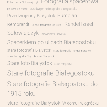
Fotografia spacerowa
Fotografia Sołowiejczyk
przedwojenne fotografie Białegostoku
Harcerz Białystok
Pumpian
Przedwojenny Białystok
Rendel Izrael
Rembrandt
Rendel fotografia Bialystok
Sołowiejczyk
Sołowiejczyk Białystok
Spacerkiem po ulicach Białegostoku
stara fotografia Białystok
stara fotografia Rendel Białystok
stara fotografia Szymborski Białystok
Stare foto Białystok
stare fotografie
Stare fotografie Białegostoku
Stare fotografie Białegostoku do
1915 roku
stare fotografie Białystok
W domu i w ogródku