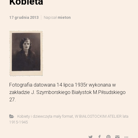
Kobieta
17 grudnia 2013
Napisał
mieton
Fotografia datowana 14 lipca 1935r wykonana w
zakładzie J. Szymborskiego Białystok M.Piłsudskiego
27.
Kobiety i dziewczęta mały format
,
W BIAŁOSTOCKIM ATELIER lata
1915-1945