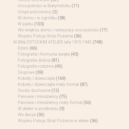
Uroczystości w Białymstoku
(11)
Urząd pracownicy
(2)
W domu i w ogródku
(38)
W parku
(103)
We wnętrzu domu i restauracji uroczystości
(17)
Wojsko Policja Straż Pożarna
(36)
W BIAŁOSTOCKIM ATELIER lata 1915-1945
(748)
Dzieci
(66)
Fotografia I Komunia święta
(43)
Fotografia ślubna
(81)
Fotografie rodzinne
(45)
Grupowe
(39)
Kobiety i dziewczęta
(169)
Kobiety i dziewczęta mały format
(87)
Osoby duchowne
(12)
Panowie i młodzieńcy
(75)
Panowie i młodzieńcy mały format
(56)
W atelier w przebraniu
(9)
We dwoje
(30)
Wojsko Policja Straż Pożarna w atelier
(36)