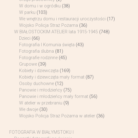
W domu i w ogródku
(38)
W parku
(103)
We wnętrzu domu i restauracji uroczystości
(17)
Wojsko Policja Straż Pożarna
(36)
W BIAŁOSTOCKIM ATELIER lata 1915-1945
(748)
Dzieci
(66)
Fotografia I Komunia święta
(43)
Fotografia ślubna
(81)
Fotografie rodzinne
(45)
Grupowe
(39)
Kobiety i dziewczęta
(169)
Kobiety i dziewczęta mały format
(87)
Osoby duchowne
(12)
Panowie i młodzieńcy
(75)
Panowie i młodzieńcy mały format
(56)
W atelier w przebraniu
(9)
We dwoje
(30)
Wojsko Policja Straż Pożarna w atelier
(36)
FOTOGRAFIA W BIAŁYMSTOKU I