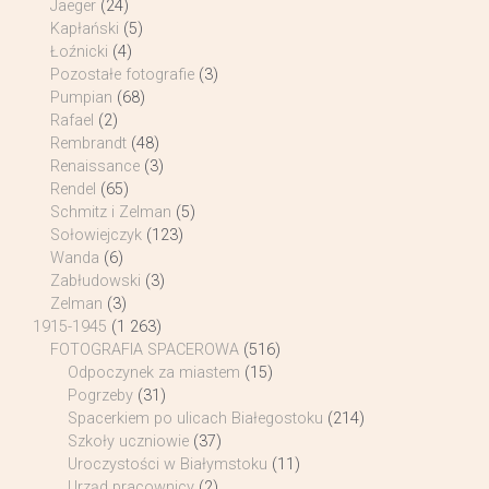
Jaeger
(24)
Kapłański
(5)
Łoźnicki
(4)
Pozostałe fotografie
(3)
Pumpian
(68)
Rafael
(2)
Rembrandt
(48)
Renaissance
(3)
Rendel
(65)
Schmitz i Zelman
(5)
Sołowiejczyk
(123)
Wanda
(6)
Zabłudowski
(3)
Zelman
(3)
1915-1945
(1 263)
FOTOGRAFIA SPACEROWA
(516)
Odpoczynek za miastem
(15)
Pogrzeby
(31)
Spacerkiem po ulicach Białegostoku
(214)
Szkoły uczniowie
(37)
Uroczystości w Białymstoku
(11)
Urząd pracownicy
(2)