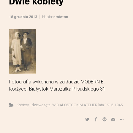
Dwie kobiety
18 grudnia 2013
Napisał
mieton
Fotografia wykonana w zakładzie MODERN E.
Korżycer Białystok Marszałka Piłsudskiego 31
Kobiety i dziewczęta
,
W BIAŁOSTOCKIM ATELIER lata 1915-1945