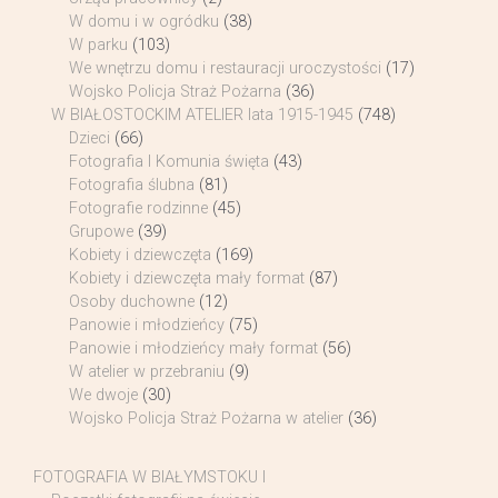
W domu i w ogródku
(38)
W parku
(103)
We wnętrzu domu i restauracji uroczystości
(17)
Wojsko Policja Straż Pożarna
(36)
W BIAŁOSTOCKIM ATELIER lata 1915-1945
(748)
Dzieci
(66)
Fotografia I Komunia święta
(43)
Fotografia ślubna
(81)
Fotografie rodzinne
(45)
Grupowe
(39)
Kobiety i dziewczęta
(169)
Kobiety i dziewczęta mały format
(87)
Osoby duchowne
(12)
Panowie i młodzieńcy
(75)
Panowie i młodzieńcy mały format
(56)
W atelier w przebraniu
(9)
We dwoje
(30)
Wojsko Policja Straż Pożarna w atelier
(36)
FOTOGRAFIA W BIAŁYMSTOKU I