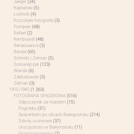
Jaeger
(24)
Kapłański
(5)
Łoźnicki
(4)
Pozostałe fotografie
(3)
Pumpian
(68)
Rafael
(2)
Rembrandt
(48)
Renaissance
(3)
Rendel
(65)
Schmitz i Zelman
(5)
Sołowiejczyk
(123)
Wanda
(6)
Zabłudowski
(3)
Zelman
(3)
1915-1945
(1 263)
FOTOGRAFIA SPACEROWA
(516)
Odpoczynek za miastem
(15)
Pogrzeby
(31)
Spacerkiem po ulicach Białegostoku
(214)
Szkoły uczniowie
(37)
Uroczystości w Białymstoku
(11)
Urząd pracownicy
(2)